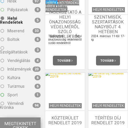
Hírek
97
HÍREK
KÖZÉRDEKŰ
HÍREK
HELYI
Pályázatok
RENDELETEK
HELYI RENDELETEK
9
TÁJÉKOZTATÓ A
HELYI
SZENTMISÉK,
Helyi
5
ÖNAZONOSSÁG
SZERTARTÁSOK
Rendeletek
VÉDELMÉRŐL
NAGYBÖJT 4.
Miserend
33
SZÓLÓ
HETÉBEN
RENDELETRŐL
Tájékoztató a helyi
2024. március 11-től 17-
Boltok
6
önazonosság védelméről
ig
szóló rendeletről
3
Szolgáltatások
Vendéglátás
TOVÁBB
TOVÁBB
4
Intézmények
20
Kultúra
6
Turizmus
6
Sport
1
Véméndi
94
HELYI RENDELETEK
HELYI RENDELETEK
Krónika
KÖZTERÜLET
TÉRÍTÉSI DÍJ
RENDELET 2019
RENDELET 2019
MEGTEKINTETT