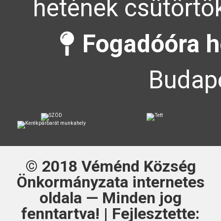
hetének csütörtök
Fogadóóra h
Budape
© 2018
Véménd Község
Önkormányzata
internetes
oldala — Minden jog
fenntartva! | Fejlesztette: