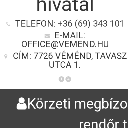
hivatal
TELEFON:
+36 (69) 343 101
E-MAIL:
OFFICE@VEMEND.HU
CÍM: 7726 VÉMÉND, TAVASZ
UTCA 1.
Körzeti megbízot
rendőr 