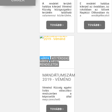
CIKKEK
A rendelet területi
E rendelet hatálya
hatálya kiterjed Véménd
kiterjed az óvodában, az
Község közigazgatási
iskolában az Idősek
területén található
Napközi Otthonában és
valamennyi közterületre,
a vendégétkezést
valamint a
igénybe vevőkre,
magántulajdonú
valamint a szünidei
ingatlanoknak- az erről
gyermekétkeztetésre.
TOVÁBB
TOVÁBB
szóló külön szerződés
keretei között- a
közhasználat céljára
átadott területrészére (a
továbbiakban együtt:
közterület).
HÍREK
KÖZÉRDEKŰ
HÍREK
HELYI
RENDELETEK
MANDÁTUMSZÁM
2019 - VÉMÉND
Véménd Község egyéni
listás választási
rendszerben a
képviselők által
megszerezhető
mandátumok száma.
TOVÁBB