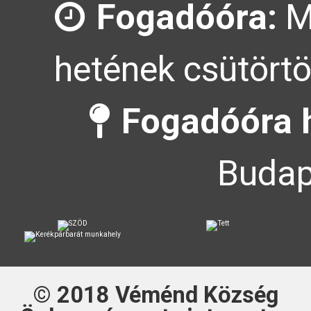
Fogadóóra:
M
hetének csütörtö
Fogadóóra h
Budap
© 2018
Véménd Község