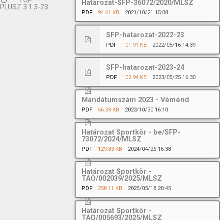
TOP
Határozat-SFP-36072/2020/MLSZ
PLUSZ 3.1.3-23
PDF
94.61 KB
2021/10/21 15:08
SFP-hatarozat-2022-23
PDF
101.91 KB
2022/05/16 14:39
SFP-hatarozat-2023-24
PDF
102.94 KB
2023/05/25 16:30
Mandátumszám 2023 - Véménd
PDF
56.38 KB
2023/10/30 16:10
Határozat Sportkör - be/SFP-
73072/2024/MLSZ
PDF
129.83 KB
2024/04/26 16:38
Határozat Sportkör -
TAO/002039/2025/MLSZ
PDF
258.11 KB
2025/05/18 20:45
Határozat Sportkör -
TAO/005693/2025/MLSZ