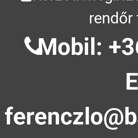
rendőr 
Mobil: +3
E
ferenczlo@b