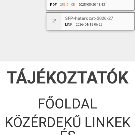
PDF
256.01 KB
2025/05/20 11:43
SFP-hatarozat-2026-27
LINK
2026/04/18 06:25
TÁJÉKOZTATÓK
FŐOLDAL
KÖZÉRDEKŰ LINKEK