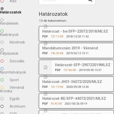
Adó
Határozatok
Határozatok
13 db dokumentum.
Rendeletek
Határozat - be/SFP-22072/2018/MLSZ
Kiadványok
PDF
737.12 KB
2018/12/20 11:42
Kérelmek
Mandátumszám 2019 - Véménd
Pályázatok
PDF
196.30 KB
2019/02/12 14:11
Szociális
Határozat-SFP-290722019MLSZ
PDF
737.86 KB
2019/09/30 13:37
Nyomtatványok
Sport
Határozat-JH01-36072/2020/MLSZ
PDF
101.19 KB
2020/09/28 13:34
Véméndi
Krónika
Határozat-BE/SFP-44072/2021/MLSZ
Egyéb
PDF
95.45 KB
2021/05/26 09:19
Archívum