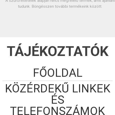
A szűrőfeltételek alapján nincs megfelelő termék, amit ajánlani
tudunk. Böngésszen további termékeink között.
TÁJÉKOZTATÓK
FŐOLDAL
KÖZÉRDEKŰ LINKEK
ÉS
TELEFONSZÁMOK