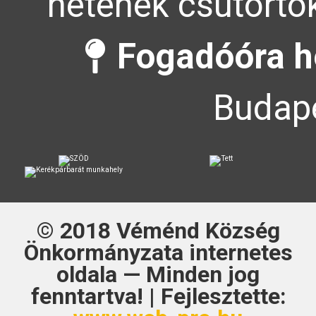
hetének csütörtök
Fogadóóra h
Budape
© 2018
Véménd Község
Önkormányzata
internetes
oldala — Minden jog
fenntartva! | Fejlesztette: