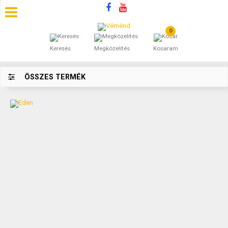
0
SZÁLLÁSOK
Keresés
Megközelítés
Kosaram
BEJEGYZÉSEK
ÖSSZES TERMÉK
ÁLTALÁNOS SZERZŐDÉSI FELTÉTELEK
KINCSES BARANYA VÉMÉND
KAPCSOLAT