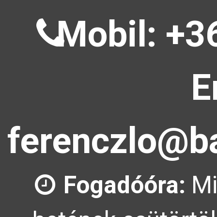
Mobil: +3
E
ferenczlo@ba
Fogadóóra:
Mi