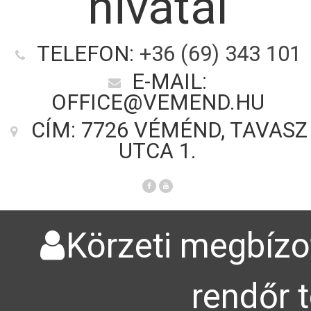
hivatal
TELEFON:
+36 (69) 343 101
E-MAIL:
OFFICE@VEMEND.HU
CÍM: 7726 VÉMÉND, TAVASZ
UTCA 1.
Körzeti megbízot
rendőr 