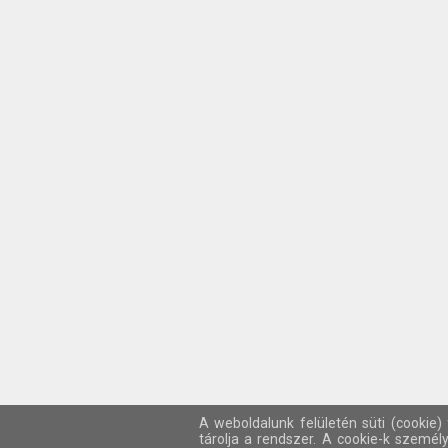
A weboldalunk felületén süti (cookie)
tárolja a rendszer. A cookie-k személ