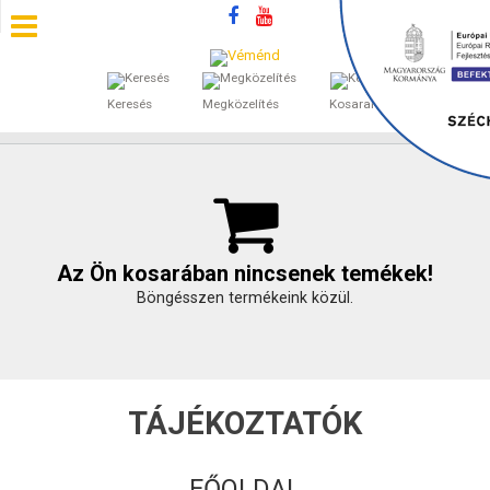
0
SZÁLLÁSOK
Keresés
Megközelítés
Kosaram
BEJEGYZÉSEK
ÁLTALÁNOS SZERZŐDÉSI FELTÉTELEK
KINCSES BARANYA VÉMÉND
Az Ön kosarában nincsenek temékek!
Böngésszen termékeink közül.
KAPCSOLAT
TÁJÉKOZTATÓK
FŐOLDAL