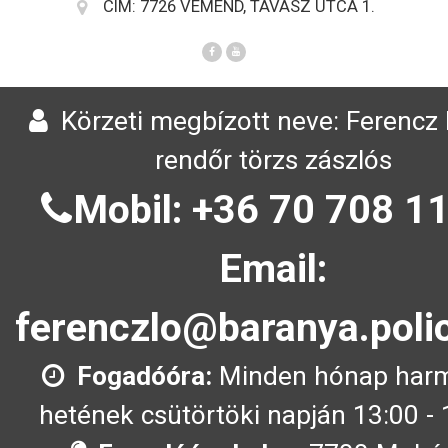
CÍM: 7726 VÉMÉND, TAVASZ UTCA 1.
Körzeti megbízott neve: Ferencz 
rendőr törzs zászlós
Mobil: +36 70 708 11
Email:
ferenczlo@baranya.poli
Fogadóóra:
Minden hónap har
hetének csütörtöki napján 13:00 - 