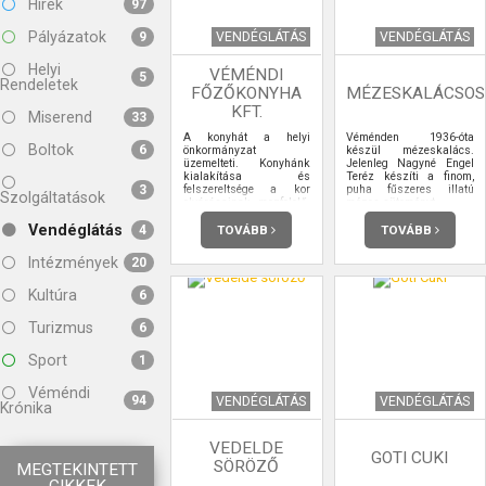
Hírek
97
Pályázatok
VENDÉGLÁTÁS
VENDÉGLÁTÁS
9
Helyi
VÉMÉNDI
5
Rendeletek
FŐZŐKONYHA
MÉZESKALÁCSOS
KFT.
Miserend
33
A konyhát a helyi
Véménden 1936-óta
Boltok
6
önkormányzat
készül mézeskalács.
üzemelteti. Konyhánk
Jelenleg Nagyné Engel
kialakítása és
Teréz készíti a finom,
felszereltsége a kor
puha fűszeres illatú
3
Szolgáltatások
elvárásainak megfelelő.
mézes süteményt.
Az aktuális törvényi
előírásoknak
Vendéglátás
TOVÁBB
TOVÁBB
4
megfelelően.
Intézmények
20
Kultúra
6
Turizmus
6
Sport
1
Véméndi
94
VENDÉGLÁTÁS
VENDÉGLÁTÁS
Krónika
VEDELDE
GOTI CUKI
SÖRÖZŐ
MEGTEKINTETT