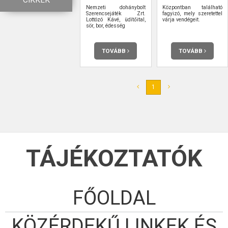
CIKKEK
Nemzeti dohánybolt
Központban található
Szerencsejáték Zrt.
fagyizó, mely szeretettel
Lottózó Kávé, üdítőital,
várja vendégeit.
sör, bor, édesség
TOVÁBB
TOVÁBB
1
TÁJÉKOZTATÓK
FŐOLDAL
KÖZÉRDEKŰ LINKEK ÉS