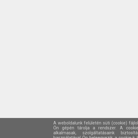
A weboldalunk felületén süti (cookie) fájl
Ön gépén tárolja a rendszer. A cooki
alkalmasak, szolgáltatásaink biztos
használatával Ön beleegyezik a cookie-k 