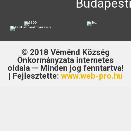
Budapesti
© 2018
Véménd Község
Önkormányzata
internetes
oldala — Minden jog fenntartva!
| Fejlesztette:
www.web-pro.hu