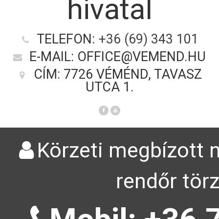
hivatal
TELEFON:
+36 (69) 343 101
E-MAIL: OFFICE@VEMEND.HU
CÍM: 7726 VÉMÉND, TAVASZ
UTCA 1.
Körzeti megbízott n
rendőr tör