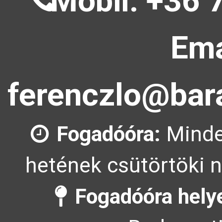
Mobil: +36 
Ema
ferenczlo@bara
Fogadóóra:
Minde
hetének csütörtöki n
Fogadóóra hely