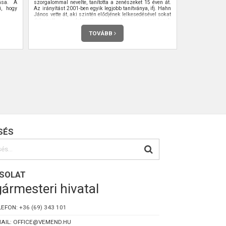
lása. A
szorgalommal nevelte, tanította a zenészeket 15 éven át.
i, hogy
Az irányítást 2001-ben egyik legjobb tanítványa, ifj. Hahn
János vette át, aki szintén elődjének lelkesedésével sokat
dolgozott és dolgozik azon, hogy a zenészek
továbbfejlődjenek, illetve tudásukat növeljék.
TOVÁBB
SÉS
SOLAT
ármesteri hivatal
LEFON:
+36 (69) 343 101
AIL: OFFICE@VEMEND.HU