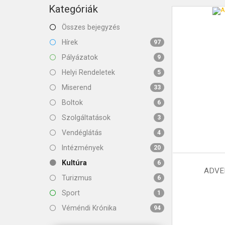
KAPCSOLAT
Kategóriák
Összes bejegyzés
Hírek
97
Pályázatok
9
Helyi Rendeletek
5
Miserend
33
Boltok
6
Szolgáltatások
3
Vendéglátás
4
Intézmények
20
Kultúra
6
ADVE
Turizmus
6
Sport
1
Véméndi Krónika
94