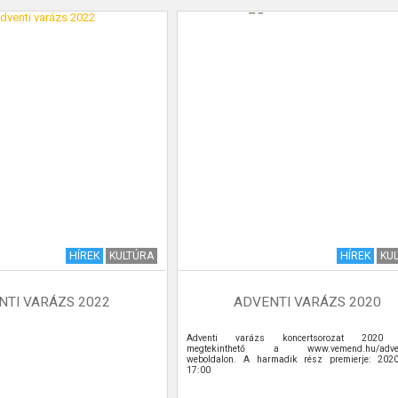
HÍREK
KULTÚRA
HÍREK
KU
NTI VARÁZS 2022
ADVENTI VARÁZS 2020
Adventi varázs koncertsorozat 2020 
megtekinthető a www.vemend.hu/adve
weboldalon. A harmadik rész premierje: 2020
17:00