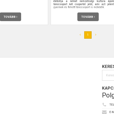
életcélja a német nemzetiségi kultúra ápo
tánccsoport két csoportot jelöl, ami azt jelent
gyermek és felnőtt tánccsoport is működik.
TOVÁBB
TOVÁBB
1
KERE
KAPC
Polg
TE
E-M