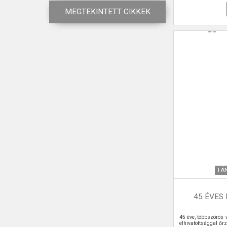
MEGTEKINTETT CIKKEK
TÁ
45 ÉVES
45 éve, többszörös v
elhivatottsággal őr