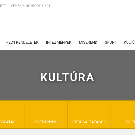
ETT
VÉMÉNDI NONPROFIT KFT.
HELYI RENDELETEK
INTÉZMÉNYEK
MISEREND
SPORT
KULT
KULTÚRA
ERZŐDÉSI FELTÉ
NYA VÉMÉND
ÉGLÁTÁS
ESEMÉNYEK
SZOLGÁLTATÁSOK
BOLT