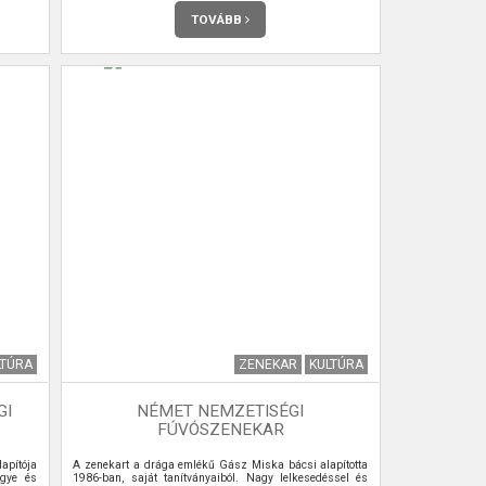
TOVÁBB
LTÚRA
ZENEKAR
KULTÚRA
GI
NÉMET NEMZETISÉGI
FÚVÓSZENEKAR
apítója
A zenekart a drága emlékű Gász Miska bácsi alapította
ügye és
1986-ban, saját tanítványaiból. Nagy lelkesedéssel és