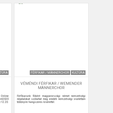
LTÚRA
FÉRFIKAR / MÄNNERCHOR
KULTÚRA
VÉMÉNDI FÉRFIKAR / WEMENDER
MÄNNERCHOR
Online
Férfikarunk főként magyarországi német nemzetiségi
nt2020
népdalokat szólaltat meg eredeti nemzetiségi viseletben
.12.20.
többnyire hangszeres kísérettel.