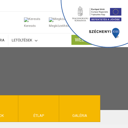
0
Keresés
Megközelítés
Kosaram
WEBSHOP
ÚRA
LETÖLTÉSEK
TELEK
OK
ÉTLAP
GALÉRIA