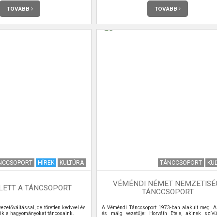
TOVÁBB
TOVÁBB
NCCSOPORT
HÍREK
KULTÚRA
TÁNCCSOPORT
KU
VÉMÉNDI NÉMET NEMZETISÉ
 LETT A TÁNCSOPORT
TÁNCCSOPORT
ezetőváltással, de töretlen kedvvel és
A Véméndi Tánccsoport 1973-ban alakult meg. Al
zik a hagyományokat táncosaink.
és máig vezetője: Horváth Etele, akinek szív