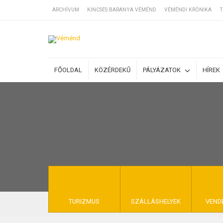
ARCHÍVUM
KINCSES BARANYA VÉMÉND
VÉMÉNDI KRÓNIKA
T
SZÁLLÁSOK
FŐOLDAL
KÖZÉRDEKŰ
PÁLYÁZATOK
HÍREK
BEJEGYZÉSEK
ÁLTALÁNOS SZ
KINCSES BARA
TURIZMUS
SZÁLLÁSHELYEK
VEND