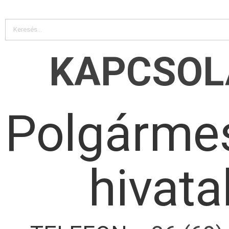
KAPCSOL
Polgármes
hivata