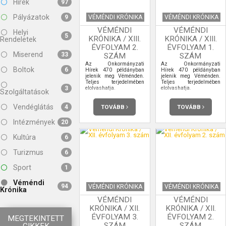
Hírek
97
Pályázatok
VÉMÉNDI KRÓNIKA
VÉMÉNDI KRÓNIKA
9
VÉMÉNDI
VÉMÉNDI
Helyi
5
KRÓNIKA / XIII.
KRÓNIKA / XIII.
Rendeletek
ÉVFOLYAM 2.
ÉVFOLYAM 1.
Miserend
33
SZÁM
SZÁM
Az Önkormányzati
Az Önkormányzati
Boltok
6
Hírek 470 példányban
Hírek 470 példányban
jelenik meg Véménden.
jelenik meg Véménden.
Teljes terjedelmében
Teljes terjedelmében
elolvashatja.
elolvashatja.
3
Szolgáltatások
Vendéglátás
TOVÁBB
TOVÁBB
4
Intézmények
20
Kultúra
6
Turizmus
6
Sport
1
Véméndi
94
VÉMÉNDI KRÓNIKA
VÉMÉNDI KRÓNIKA
Krónika
VÉMÉNDI
VÉMÉNDI
KRÓNIKA / XII.
KRÓNIKA / XII.
ÉVFOLYAM 3.
ÉVFOLYAM 2.
MEGTEKINTETT
SZÁM
SZÁM