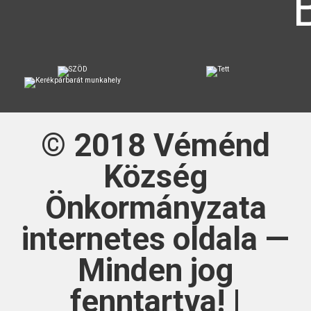
© 2018
Véménd
Község
Önkormányzata
internetes oldala —
Minden jog
fenntartva! |