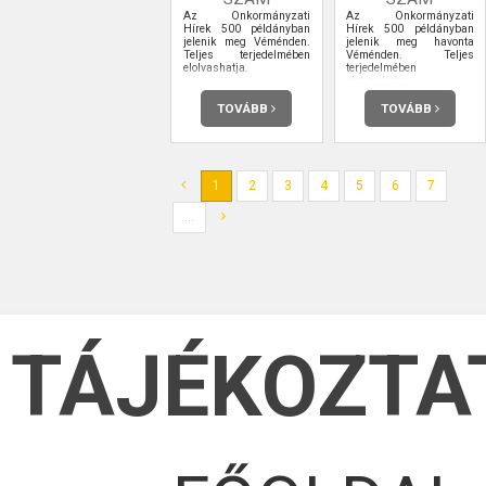
Az Önkormányzati
Az Önkormányzati
Hírek 500 példányban
Hírek 500 példányban
jelenik meg Véménden.
jelenik meg havonta
Teljes terjedelmében
Véménden. Teljes
elolvashatja.
terjedelmében
elolvashatja.
TOVÁBB
TOVÁBB
1
2
3
4
5
6
7
...
TÁJÉKOZTA