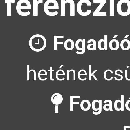
ferenczl
Fogadóó
hetének csü
Fogadó