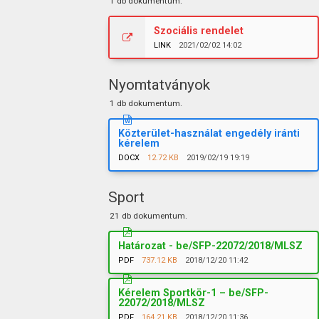
1 db dokumentum.
Szociális rendelet
LINK
2021/02/02 14:02
Nyomtatványok
1 db dokumentum.
Közterület-használat engedély iránti
kérelem
DOCX
12.72 KB
2019/02/19 19:19
Sport
21 db dokumentum.
Határozat - be/SFP-22072/2018/MLSZ
PDF
737.12 KB
2018/12/20 11:42
Kérelem Sportkör-1 – be/SFP-
22072/2018/MLSZ
PDF
164.21 KB
2018/12/20 11:36