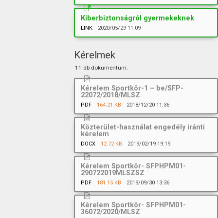
Kiberbiztonságról gyermekeknek
LINK
2020/05/29 11:09
Kérelmek
11 db dokumentum.
Kérelem Sportkör-1 – be/SFP-
22072/2018/MLSZ
PDF
164.21 KB
2018/12/20 11:36
Közterület-használat engedély iránti
kérelem
DOCX
12.72 KB
2019/02/19 19:19
Kérelem Sportkör- SFPHPM01-
290722019MLSZSZ
PDF
181.15 KB
2019/09/30 13:36
Kérelem Sportkör- SFPHPM01-
36072/2020/MLSZ