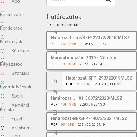
Adó
Határozatok
Határozatok
13 db dokumentum.
Rendeletek
Határozat - be/SFP-22072/2018/MLSZ
Kiadványok
PDF
737.12 KB
2018/12/20 11:42
Kérelmek
Mandátumszám 2019 - Véménd
Pályázatok
PDF
196.30 KB
2019/02/12 14:11
Szociális
Határozat-SFP-290722019MLSZ
PDF
737.86 KB
2019/09/30 13:37
Nyomtatványok
Sport
Határozat-JH01-36072/2020/MLSZ
PDF
101.19 KB
2020/09/28 13:34
Véméndi
Krónika
Határozat-BE/SFP-44072/2021/MLSZ
Egyéb
PDF
95.45 KB
2021/05/26 09:19
Archívum