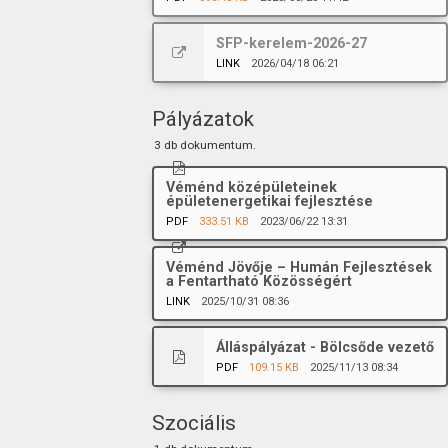
SFP-kerelem-2026-27
LINK
2026/04/18 06:21
Pályázatok
3 db dokumentum.
Véménd középületeinek
épületenergetikai fejlesztése
PDF
333.51 KB
2023/06/22 13:31
Véménd Jövője – Humán Fejlesztések
a Fentartható Közösségért
LINK
2025/10/31 08:36
Álláspályázat - Bölcsőde vezető
PDF
109.15 KB
2025/11/13 08:34
Szociális