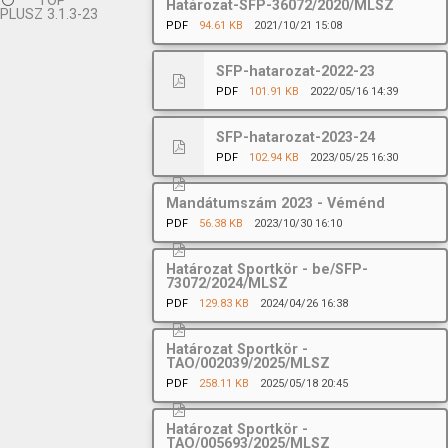
TOP
Határozat-SFP-36072/2020/MLSZ
PLUSZ 3.1.3-23
PDF
94.61 KB
2021/10/21 15:08
SFP-hatarozat-2022-23
PDF
101.91 KB
2022/05/16 14:39
SFP-hatarozat-2023-24
PDF
102.94 KB
2023/05/25 16:30
Mandátumszám 2023 - Véménd
PDF
56.38 KB
2023/10/30 16:10
Határozat Sportkör - be/SFP-
73072/2024/MLSZ
PDF
129.83 KB
2024/04/26 16:38
Határozat Sportkör -
TAO/002039/2025/MLSZ
PDF
258.11 KB
2025/05/18 20:45
Határozat Sportkör -
TAO/005693/2025/MLSZ