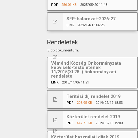
PDF
256.01 KB
2025/05/20 11:43
SFP-hatarozat-2026-27
LINK
2026/04/18 06:25
Rendeletek
8 db dokumentum.
Véménd Község Önkormányzata
képviselő-testületének
11/2015(XI.28..) önkormányzati
rendelete
LINK
2018/11/06 11:21
Térítési díj rendelet 2019
PDF
208.95 KB
2019/02/19 18:53
Közterület rendelet 2019
PDF
447.71 KB
2019/02/19 19:00
Közterület használati díjak 2019