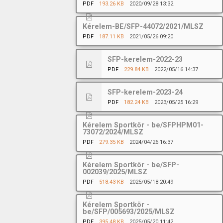
PDF
193.26 KB
2020/09/28 13:32
Kérelem-BE/SFP-44072/2021/MLSZ
PDF
187.11 KB
2021/05/26 09:20
SFP-kerelem-2022-23
PDF
229.84 KB
2022/05/16 14:37
SFP-kerelem-2023-24
PDF
182.24 KB
2023/05/25 16:29
Kérelem Sportkör - be/SFPHPM01-
73072/2024/MLSZ
PDF
279.35 KB
2024/04/26 16:37
Kérelem Sportkör - be/SFP-
002039/2025/MLSZ
PDF
518.43 KB
2025/05/18 20:49
Kérelem Sportkör -
be/SFP/005693/2025/MLSZ
PDF
395.48 KB
2025/05/20 11:42