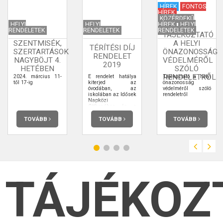
HÍREK
FONTOS
HÍREK
KÖZÉRDEKŰ
HELYI
HELYI
HÍREK
HELYI
RENDELETEK
RENDELETEK
RENDELETEK
TÁJÉKOZTATÓ
SZENTMISÉK,
A HELYI
TÉRÍTÉSI DÍJ
SZERTARTÁSOK
ÖNAZONOSSÁG
RENDELET
NAGYBÖJT 4.
VÉDELMÉRŐL
2019
HETÉBEN
SZÓLÓ
RENDELETRŐL
2024. március 11-
E rendelet hatálya
Tájékoztató a helyi
től 17-ig
kiterjed az
önazonosság
óvodában, az
védelméről szóló
iskolában az Idősek
rendeletről
Napközi
Otthonában és a
vendégétkezést
igénybe vevőkre,
TOVÁBB
TOVÁBB
TOVÁBB
valamint a szünidei
gyermekétkeztetésre.
TÁJÉKOZ