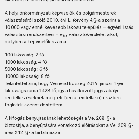
A helyi önkormányzati képviselők és polgármesterek
választásáról szóló 2010. évi L. törvény 4.§-a szerint a
10.000 vagy ennél kevesebb lakosú település – egyéni listás
választási rendszerben – egy választókerületet alkot,
melyben a képviselők száma:
100 lakosság: 2 fő
1000 lakosság: 4 fő
5000 lakosság : 6 fő
10000 lakosság: 8 fő.
Tekintettel arra, hogy Véménd község 2019. január 1-jei
lakosságszáma 1428 fő, így a hivatkozott jogszabályi
rendelkezéseknek megfelelően a rendelkező részben
foglaltak szerint döntöttem.
A kifogás benyújtásának lehetőségét a Ve. 208. §- a
biztosítja, a benyújtására vonatkozó előírásokat a Ve. 209. §-
a és 212. §- a tartalmazza.