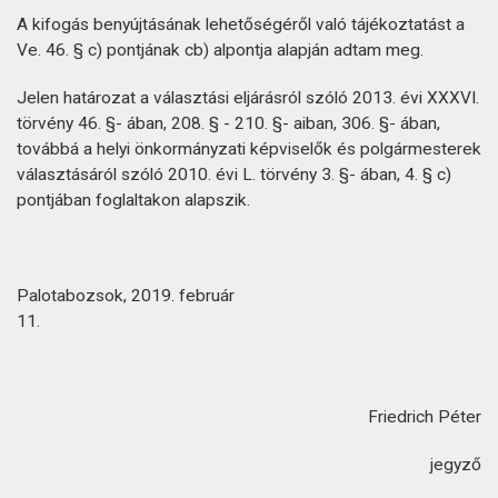
A kifogás benyújtásának lehetőségéről való tájékoztatást a
Ve. 46. § c) pontjának cb) alpontja alapján adtam meg.
Jelen határozat a választási eljárásról szóló 2013. évi XXXVI.
törvény 46. §- ában, 208. § - 210. §- aiban, 306. §- ában,
továbbá a helyi önkormányzati képviselők és polgármesterek
választásáról szóló 2010. évi L. törvény 3. §- ában, 4. § c)
pontjában foglaltakon alapszik.
Palotabozsok, 2019. február
11.
Friedrich Péter
jegyző