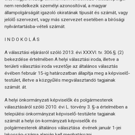
nem rendelkezik személyi azonosítóval, a magyar
állampolgárságát igazoló okiratának típusát és számát, vagy
jelölő szervezet, vagy más szervezet esetében a bírósági
nyilvántartásba-vételi számát.
I N D O K O L Á S
A választási eljárásról szóló 2013. évi XXXVI. tv. 306.§. (2)
bekezdése értelmében A helyi választási iroda, illetve a
területi választási iroda vezetője az általános választás
évében február 15-ig határozatban állapítja meg a képviselő-
testület, illetve a közgyűlés megválasztandó tagjainak
számát. át.
A helyi önkormányzati képviselők és polgármesterek
választásáról szóló 2010. évi L. törvény 3. §-a értelmében a
települési önkormányzat képviselő-testülete tagjainak
számát a helyi ön-kormányzati képviselők és
polgármesterek általános választása évének január 1-jei
lakosság-száma alapján kell meghatározni.