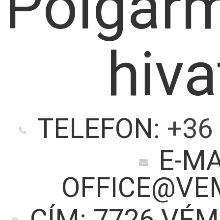
Polgárm
hiva
TELEFON:
+36 
E-MA
OFFICE@VE
CÍM: 7726 VÉM