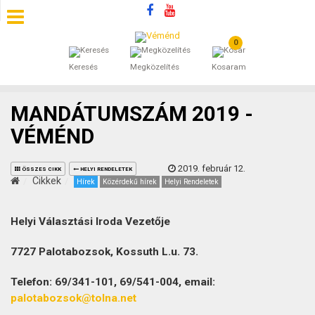
0
SZÁLLÁSOK
Keresés
Megközelítés
Kosaram
BEJEGYZÉSEK
MANDÁTUMSZÁM 2019 -
ÁLTALÁNOS SZERZŐDÉSI FELTÉTELEK
VÉMÉND
KINCSES BARANYA VÉMÉND
2019. február 12.
ÖSSZES CIKK
HELYI RENDELETEK
Cikkek
Hírek
Közérdekű hírek
Helyi Rendeletek
KAPCSOLAT
Helyi Választási Iroda Vezetője
7727 Palotabozsok, Kossuth L.u. 73.
Telefon: 69/341-101, 69/541-004, email:
palotabozsok@tolna.net