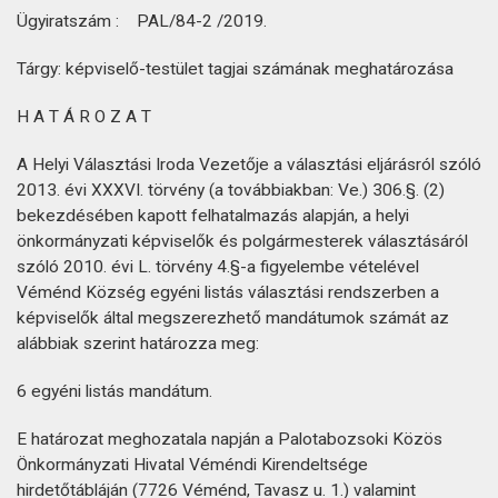
Ügyiratszám : PAL/84-2 /2019.
Tárgy: képviselő-testület tagjai számának meghatározása
H A T Á R O Z A T
A Helyi Választási Iroda Vezetője a választási eljárásról szóló
2013. évi XXXVI. törvény (a továbbiakban: Ve.) 306.§. (2)
bekezdésében kapott felhatalmazás alapján, a helyi
önkormányzati képviselők és polgármesterek választásáról
szóló 2010. évi L. törvény 4.§-a figyelembe vételével
Véménd Község egyéni listás választási rendszerben a
képviselők által megszerezhető mandátumok számát az
alábbiak szerint határozza meg:
6 egyéni listás mandátum.
E határozat meghozatala napján a Palotabozsoki Közös
Önkormányzati Hivatal Véméndi Kirendeltsége
hirdetőtábláján (7726 Véménd, Tavasz u. 1.) valamint