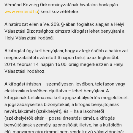
Véménd Község Önkormányzatának hivatalos honlapján
www.vemend.hu
) kerül közzétételre.
A határozat ellen a Ve. 208. §-ában foglaltak alapján a Helyi
Választási Bizottsághoz címzett kifogást lehet benyújtani a
Helyi Választási Irodánál.
A kifogást úgy kell benyújtani, hogy az legkésőbb a határozat
meghozatalától számított 3 napon belül, azaz legkésőbb
2019. február 14. napján 16.00. óráig megérkezzen a Helyi
Választási Irodához.
A kifogást írásban – személyesen, levélben, telefaxon vagy
elektronikus levélben eljuttatva – lehet benyújtani. A
kifogásnak tartalmaznia kell a jogszabálysértés megjelölését,
a jogszabálysértés bizonyítékait, a kifogás benyújtójának
nevét, lakcímét (székhelyét), és – ha a lakcímétől
(székhelyétől) eltér – postai értesítési címét, a kifogás
benyújtójának személyi azonosítóját, illetve, ha a külföldön
élő, magyarországi címmel nem rendelkező választópolgár