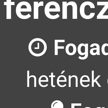
ferenc
Fogad
hetének 