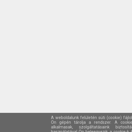
A weboldalunk felületén süti (cookie) fájl
Ön gépén tárolja a rendszer. A cooki
alkalmasak, szolgáltatásaink biztos
használatával Ön beleegyezik a cookie-k 