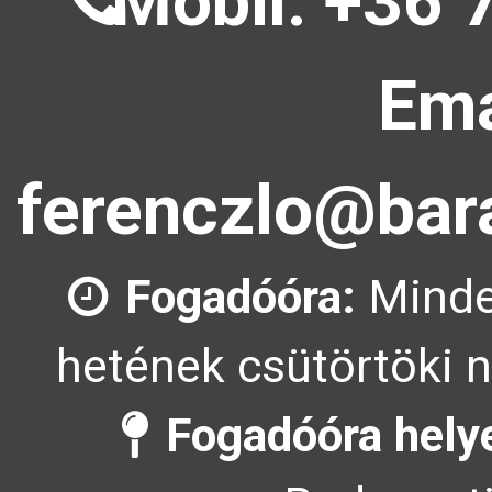
Mobil: +36 
Ema
ferenczlo@bara
Fogadóóra:
Minde
hetének csütörtöki n
Fogadóóra hely