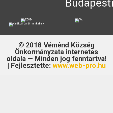
Budapesti
© 2018
Véménd Község
Önkormányzata
internetes
oldala — Minden jog fenntartva!
| Fejlesztette:
www.web-pro.hu