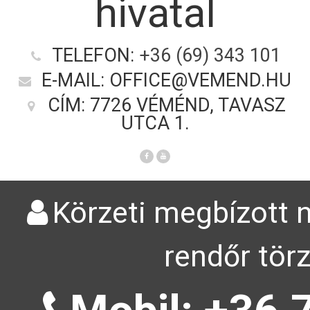
hivatal
TELEFON:
+36 (69) 343 101
E-MAIL: OFFICE@VEMEND.HU
CÍM: 7726 VÉMÉND, TAVASZ
UTCA 1.
Körzeti megbízott n
rendőr tör