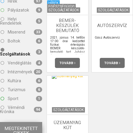
Hírek
97
HÍREK
EGÉSZSÉGÜGYI
Pályázatok
SZOLGÁLTATÁSOK
SZOLGÁLTATÁSOK
9
Helyi
BEMER-
5
Rendeletek
KÉSZÜLÉK
AUTÓSZERVÍZ
BEMUTATÓ
Miserend
33
2021. június 14. hétfőn
Gász Autószervíz
Boltok
6
17:00 órai kedzettel
fizikai érterápiás
BEMER készülék-
bemutató tart Juhász
3
Szolgáltatások
Zsuzsanna Emőke
szaktanácsadó.
Vendéglátás
TOVÁBB
TOVÁBB
4
Intézmények
20
Kultúra
6
Turizmus
6
Sport
1
Véméndi
94
SZOLGÁLTATÁSOK
Krónika
ÜZEMANYAG
KÚT
MEGTEKINTETT