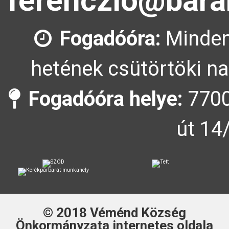
ferenczlo@bara
Fogadóóra:
Minden
hetének csütörtöki na
Fogadóóra helye:
7700
út 14
© 2018
Véménd Község
Önkormányzata
internetes oldala