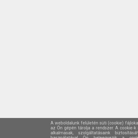
A weboldalunk felületén süti (cookie) fájlok
az Ön gépén tárolja a rendszer. A cookie-
alkalmasak, szolgáltatásaink biztosítá
használatával Ön beleegyezik a cook