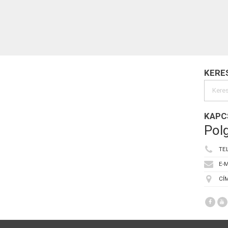
KERE
KAPC
Polg
TE
E-M
CÍM