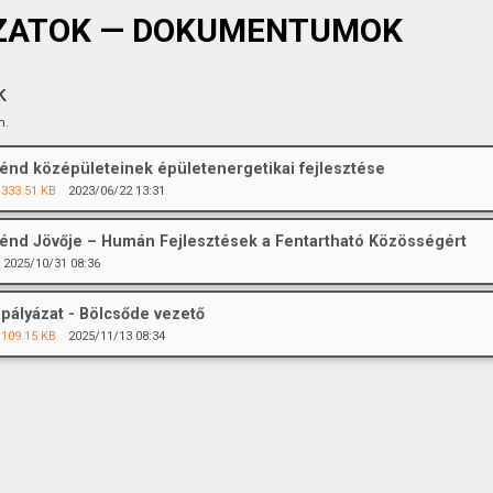
ZATOK — DOKUMENTUMOK
k
m.
nd középületeinek épületenergetikai fejlesztése
333.51 KB
2023/06/22 13:31
nd Jövője – Humán Fejlesztések a Fentartható Közösségért
2025/10/31 08:36
spályázat - Bölcsőde vezető
109.15 KB
2025/11/13 08:34