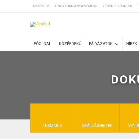
ARCHÍVUM
KINCSES BARANYA VÉMÉND
VÉMÉNDI KRÓNIKA
T
SZÁLLÁSOK
FŐOLDAL
KÖZÉRDEKŰ
PÁLYÁZATOK
HÍREK
BEJEGYZÉSEK
DOK
ÁLTALÁNOS SZ
KINCSES BARA
TURIZMUS
SZÁLLÁSHELYEK
VEND