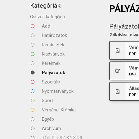
KAPCSOLAT
Kategóriák
PÁLYÁ
Összes kategória
Pályázato
Adó
3 db dokumentu
Határozatok
Rendeletek
Vémé
Kiadványok
PDF
Kérelmek
Vémé
Pályázatok
LINK
Szociális
Állá
Nyomtatványok
PDF
Sport
Véméndi Krónika
Egyéb
Archívum
TOP PLUSZ 3.1.3-23