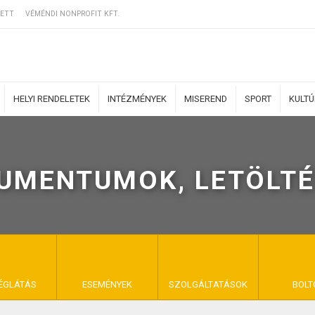
ETT
VÉMÉNDI NONPROFIT KFT.
HELYI RENDELETEK
INTÉZMÉNYEK
MISEREND
SPORT
KULT
UMENTUMOK, LETÖLTÉ
ERZŐDÉSI FELTÉ
NYA VÉMÉND
ÉGLÁTÁS
ESEMÉNYEK
SZOLGÁLTATÁSOK
BOLT