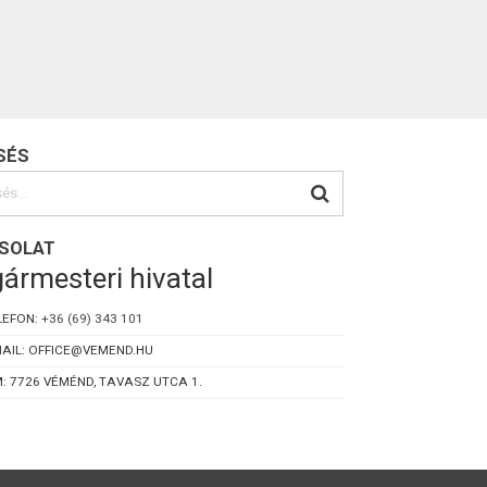
SÉS
SOLAT
ármesteri hivatal
LEFON:
+36 (69) 343 101
AIL: OFFICE@VEMEND.HU
: 7726 VÉMÉND, TAVASZ UTCA 1.