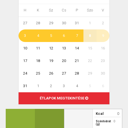
H
K
Sz
Cs
P
Szo
V
27
28
29
30
31
1
2
3
4
5
6
7
8
9
10
11
12
13
14
15
16
17
18
19
20
21
22
23
24
25
26
27
28
29
30
31
1
2
3
4
5
6
ÉTLAPOK MEGTEKINTÉSE
Kcal
0
Szénhidrát
0
(g)