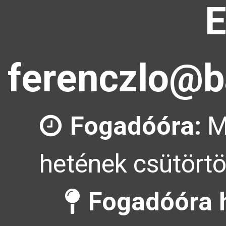
E
ferenczlo@b
Fogadóóra:
M
hetének csütörtö
Fogadóóra h