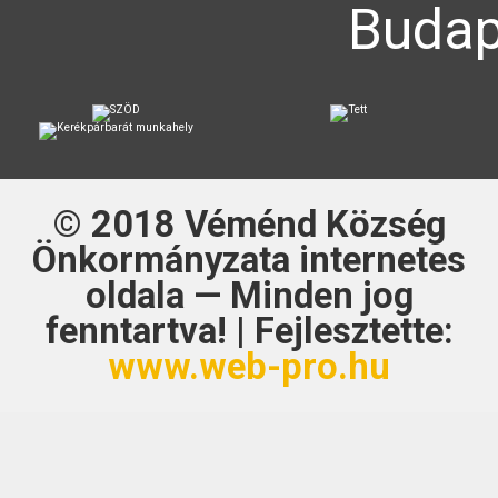
Budap
© 2018
Véménd Község
Önkormányzata
internetes
oldala — Minden jog
fenntartva! | Fejlesztette:
www.web-pro.hu