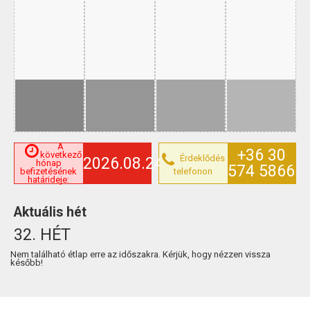
A
+36 30
következő
Érdeklődés
2026.08.24.
hónap
574 5866
telefonon
befizetésének
határideje:
Aktuális hét
32. HÉT
Nem található étlap erre az időszakra. Kérjük, hogy nézzen vissza
később!