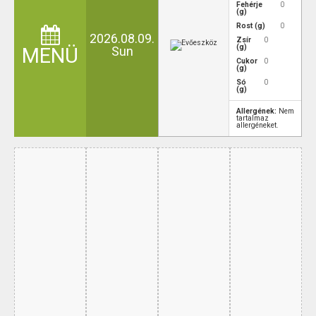
Fehérje
0
(g)
Rost (g)
0
2026.08.09.
Zsír
0
(g)
MENÜ
Sun
Cukor
0
(g)
Só
0
(g)
Allergének:
Nem
tartalmaz
allergéneket.