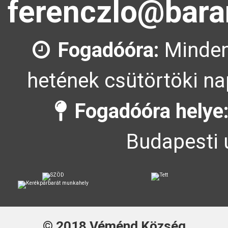
ferenczlo@bara
Fogadóóra:
Minden
hetének csütörtöki na
Fogadóóra helye
Budapesti 
© 2018
Véménd Község