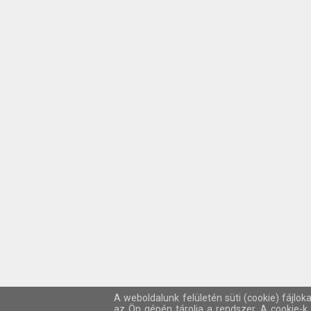
A weboldalunk felületén süti (cookie) fájlok
az Ön gépén tárolja a rendszer. A cookie-