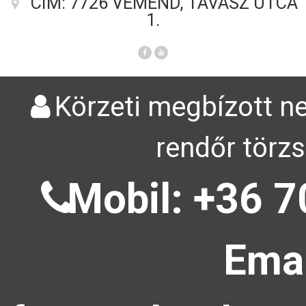
CÍM: 7726 VÉMÉND, TAVASZ UTCA
1.
Körzeti megbízott ne
rendőr törzs
Mobil: +36 7
Emai