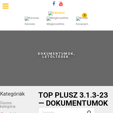
0
SZÁLLÁSOK
Keresés
Megközelítés
Kosaram
BEJEGYZÉSEK
ÁLTALÁNOS SZERZŐDÉSI FELTÉTELEK
DOKUMENTUMOK,
KINCSES BARANYA VÉMÉND
LETÖLTÉSEK.
KAPCSOLAT
TOP PLUSZ 3.1.3-23
Kategóriák
— DOKUMENTUMOK
Összes
kategória