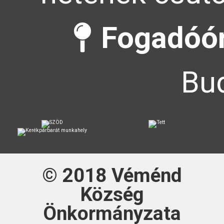
Fogadóór
Bud
© 2018
Véménd
Község
Önkormányzata