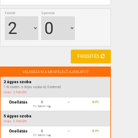
Felnőtt
Gyermek
FRISSÍTÉS
VÁLASSZA KI A MEGFELELŐ AJÁNLATOT
2 ágyas szoba
1 fő esetén is teljes szoba díj fizetendő
max.
2 felnőtt
Önellátás
0
--
0 Ft
Ft / felnőtt / nap
5 ágyas szoba
max.
5 felnőtt
Önellátás
0
--
0 Ft
Ft / felnőtt / nap