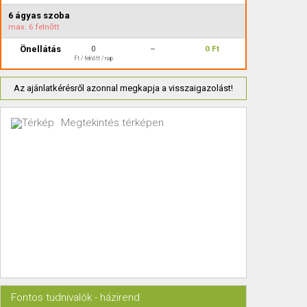
6 ágyas szoba
max.
6 felnőtt
Önellátás
0
--
0 Ft
Ft / felnőtt / nap
Az ajánlatkérésről azonnal megkapja a visszaigazolást!
Megtekintés térképen
Fontos tudnivalók - házirend