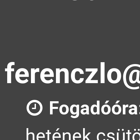
ferenczlo@
Fogadóóra
hetének csütö