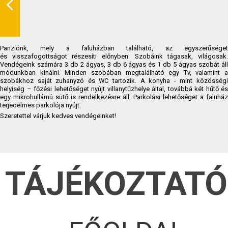
Panziónk, mely a faluházban található, az egyszerűséget
és visszafogottságot részesíti előnyben. Szobáink tágasak, világosak.
Vendégeink számára 3 db 2 ágyas, 3 db 6 ágyas és 1 db 5 ágyas szobát áll
módunkban kínálni. Minden szobában megtalálható egy Tv, valamint a
szobákhoz saját zuhanyzó és WC tartozik. A konyha - mint közösségi
helyiség – főzési lehetőséget nyújt villanytűzhelye által, továbbá két hűtő és
egy mikrohullámú sütő is rendelkezésre áll. Parkolási lehetőséget a faluház
terjedelmes parkolója nyújt.
Szeretettel várjuk kedves vendégeinket!
TÁJÉKOZTAT