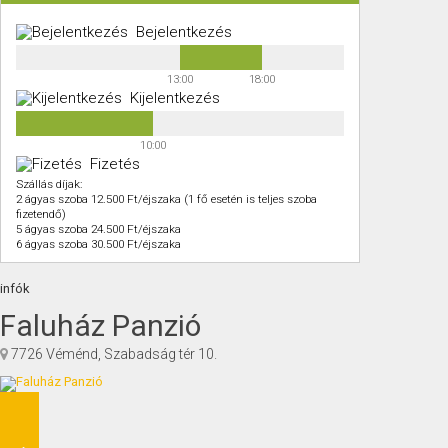
Bejelentkezés
13:00
18:00
Kijelentkezés
10:00
Fizetés
Szállás díjak:
2 ágyas szoba 12.500 Ft/éjszaka (1 fő esetén is teljes szoba
fizetendő)
5 ágyas szoba 24.500 Ft/éjszaka
6 ágyas szoba 30.500 Ft/éjszaka
infók
Faluház Panzió
7726 Véménd, Szabadság tér 10.