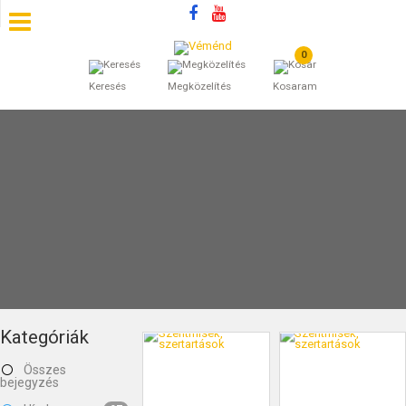
0
SZÁLLÁSOK
Keresés
Megközelítés
Kosaram
BEJEGYZÉSEK
ÁLTALÁNOS SZERZŐDÉSI FELTÉTELEK
KINCSES BARANYA VÉMÉND
KAPCSOLAT
Kategóriák
Összes
bejegyzés