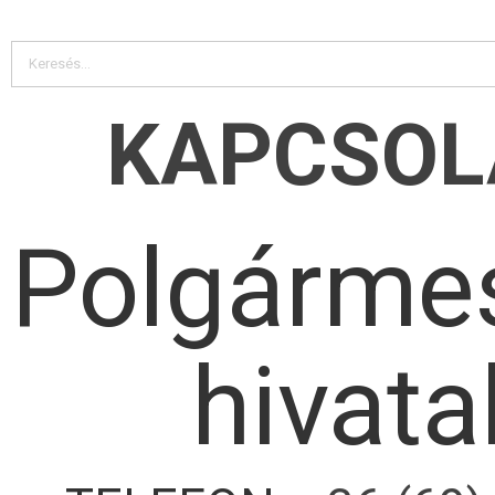
KAPCSOL
Polgármes
hivata