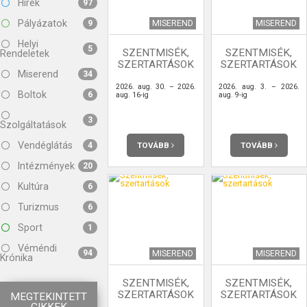
Hírek
97
Pályázatok
MISEREND
MISEREND
9
Helyi
5
SZENTMISÉK,
SZENTMISÉK,
Rendeletek
SZERTARTÁSOK
SZERTARTÁSOK
Miserend
34
2026. aug. 30. – 2026.
2026. aug. 3. – 2026.
Boltok
6
aug. 16-ig
aug. 9-ig
3
Szolgáltatások
Vendéglátás
TOVÁBB
TOVÁBB
4
Intézmények
20
Kultúra
6
Turizmus
6
Sport
1
Véméndi
94
MISEREND
MISEREND
Krónika
SZENTMISÉK,
SZENTMISÉK,
SZERTARTÁSOK
SZERTARTÁSOK
MEGTEKINTETT