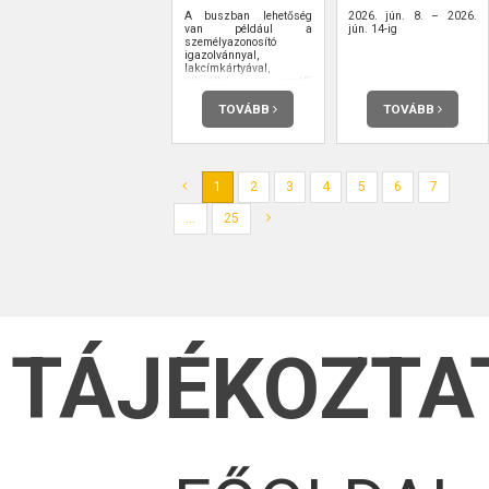
A buszban lehetőség
2026. jún. 8. – 2026.
van például a
jún. 14-ig
személyazonosító
igazolvánnyal,
lakcímkártyával,
útlevéllel, vezetői
engedéllyel kapcsolatos
ügyintézésre,
TOVÁBB
TOVÁBB
ügyfélkapu-
regisztrációra is.
1
2
3
4
5
6
7
...
25
TÁJÉKOZTA