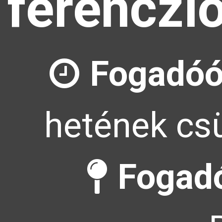
ferenczl
Fogadóó
hetének csü
Fogadó