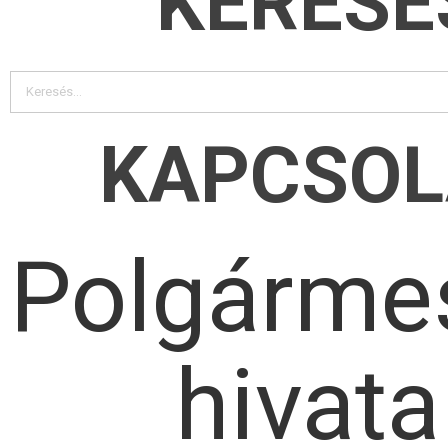
KERESÉ
KAPCSOL
Polgármes
hivata