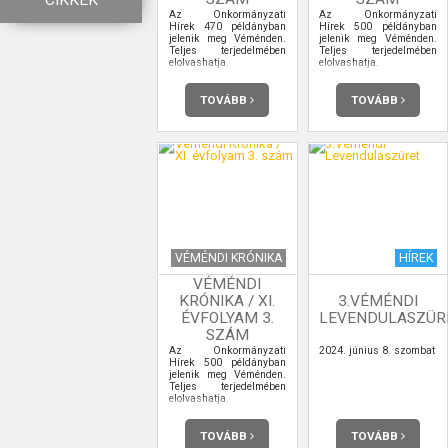
CIKKEK
Az Önkormányzati
Az Önkormányzati
Hírek 470 példányban
Hírek 500 példányban
jelenik meg Véménden.
jelenik meg Véménden.
Teljes terjedelmében
Teljes terjedelmében
elolvashatja.
elolvashatja.
TOVÁBB
TOVÁBB
VÉMÉNDI KRÓNIKA
HÍREK
VÉMÉNDI
KRÓNIKA / XI.
3.VÉMÉNDI
ÉVFOLYAM 3.
LEVENDULASZÜR
SZÁM
Az Önkormányzati
2024. június 8. szombat
Hírek 500 példányban
jelenik meg Véménden.
Teljes terjedelmében
elolvashatja.
TOVÁBB
TOVÁBB