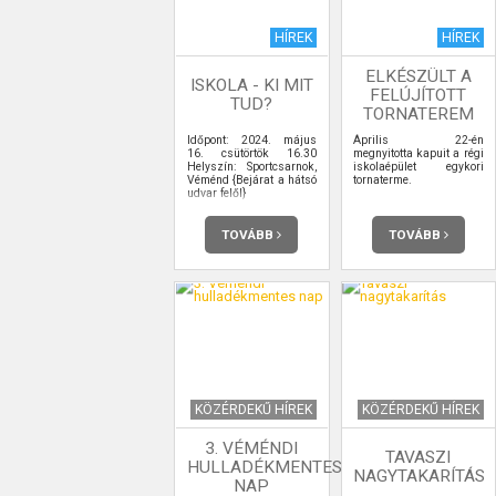
HÍREK
HÍREK
ELKÉSZÜLT A
ISKOLA - KI MIT
FELÚJÍTOTT
TUD?
TORNATEREM
Időpont: 2024. május
Április 22-én
16. csütörtök 16.30
megnyitotta kapuit a régi
Helyszín: Sportcsarnok,
iskolaépület egykori
Véménd {Bejárat a hátsó
tornaterme.
udvar felől}
TOVÁBB
TOVÁBB
KÖZÉRDEKŰ HÍREK
KÖZÉRDEKŰ HÍREK
3. VÉMÉNDI
TAVASZI
HULLADÉKMENTES
NAGYTAKARÍTÁS
NAP