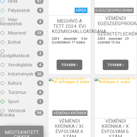
Hírek
97
Pályázatok
HÍREK
EGÉSZSÉGPROGRAM
9
VÉMÉNDI
Helyi
MEGHÍVÓ A
5
EGÉSZSÉGPROG
Rendeletek
TETT 2024. ÉVI
-
KÖZMEGHALLGATÁSÁRA
Miserend
33
SZERETETLECKÉ
2024. december 5-én
2024. november 23. -
Boltok
6
(csütörtökön) 17 órakor
szombat 15 óra
3
Szolgáltatások
Vendéglátás
TOVÁBB
TOVÁBB
4
Intézmények
20
Kultúra
6
Turizmus
6
Sport
1
Véméndi
94
VÉMÉNDI KRÓNIKA
Krónika
VÉMÉNDI
VÉMÉNDI
KRÓNIKA / XI.
KRÓNIKA / X.
ÉVFOLYAM 4.
ÉVFOLYAM 6.
MEGTEKINTETT
SZÁM
SZÁM