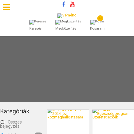
0
SZÁLLÁSOK
Keresés
Megközelítés
Kosaram
BEJEGYZÉSEK
ÁLTALÁNOS SZERZŐDÉSI FELTÉTELEK
KINCSES BARANYA VÉMÉND
KAPCSOLAT
Kategóriák
Összes
bejegyzés