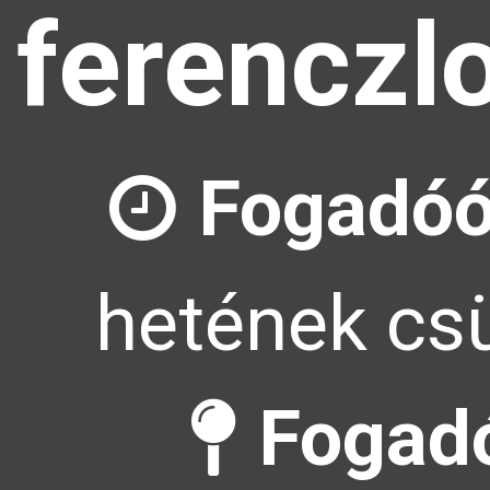
ferenczl
Fogadóó
hetének csü
Fogadó