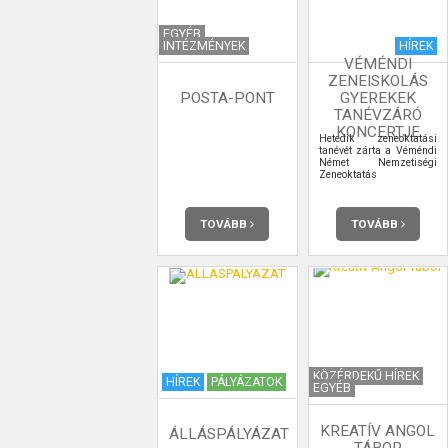
EGYÉB
INTÉZMÉNYEK
HÍREK
VÉMÉNDI
ZENEISKOLÁS
POSTA-PONT
GYEREKEK
TANÉVZÁRÓ
KONCERTJE
Hetedik zeneoktatási
tanévét zárta a Véméndi
Német Nemzetiségi
Zeneoktatás
TOVÁBB
TOVÁBB
KÖZÉRDEKŰ HÍREK
HÍREK
PÁLYÁZATOK
EGYÉB
KREATÍV ANGOL
ÁLLÁSPÁLYÁZAT
TÁBOR