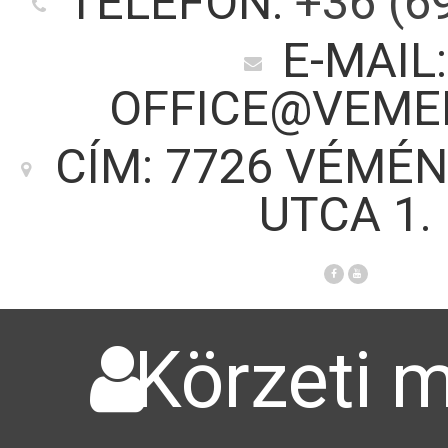
TELEFON:
+36 (6
E-MAIL:
OFFICE@VEME
CÍM: 7726 VÉMÉN
UTCA 1.
Körzeti m