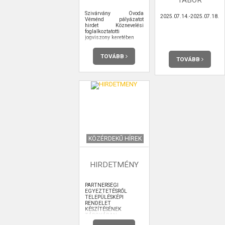
Szivárvány Óvoda
2025.07.14.-2025.07.18.
Véménd pályázatot
hirdet Köznevelési
foglalkoztatotti
jogviszony keretében
TOVÁBB
TOVÁBB
KÖZÉRDEKŰ HÍREK
HIRDETMÉNY
PARTNERSÉGI
EGYEZTETÉSRŐL
TELEPÜLÉSKÉPI
RENDELET
KÉSZÍTÉSÉNEK
TÁRGYÁBAN