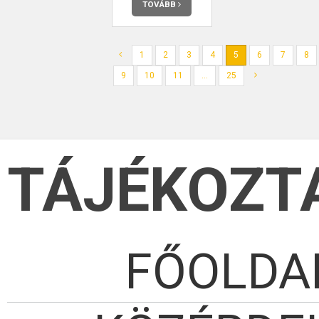
TOVÁBB
1
2
3
4
5
6
7
8
9
10
11
...
25
TÁJÉKOZT
FŐOLDA