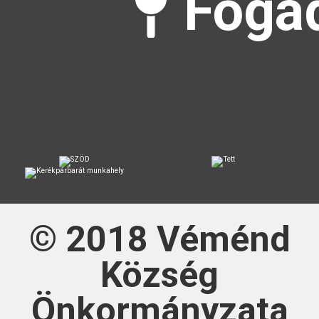
Fogad
© 2018
Véménd
Község
Önkormányzata