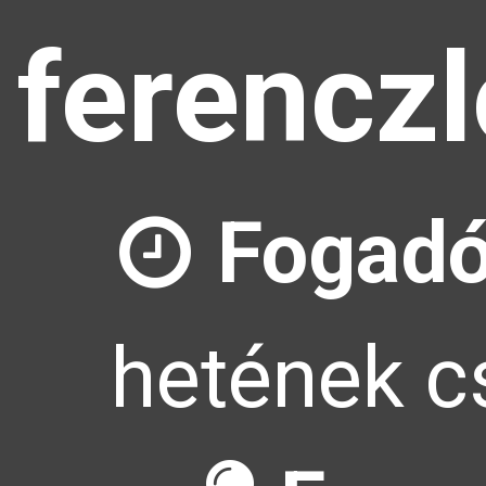
ferencz
Fogadó
hetének cs