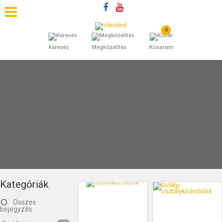
0
SZÁLLÁSOK
Keresés
Megközelítés
Kosaram
BEJEGYZÉSEK
ÁLTALÁNOS SZERZŐDÉSI FELTÉTELEK
KINCSES BARANYA VÉMÉND
KAPCSOLAT
Kategóriák
Összes
bejegyzés