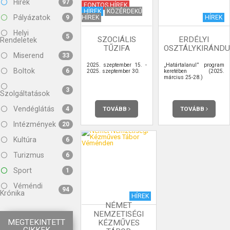
Hírek
97
FONTOS HÍREK
HÍREK
KÖZÉRDEKŰ
Pályázatok
HÍREK
HÍREK
9
Helyi
5
SZOCIÁLIS
ERDÉLYI
Rendeletek
TŰZIFA
OSZTÁLYKIRÁND
Miserend
33
2025. szeptember 15. -
„Határtalanul” program
Boltok
6
2025. szeptember 30.
keretében (2025.
március 25-28.)
3
Szolgáltatások
Vendéglátás
TOVÁBB
TOVÁBB
4
Intézmények
20
Kultúra
6
Turizmus
6
Sport
1
Véméndi
94
Krónika
HÍREK
NÉMET
NEMZETISÉGI
MEGTEKINTETT
KÉZMŰVES