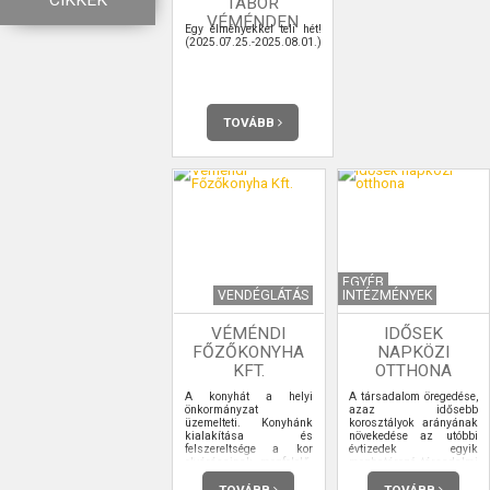
CIKKEK
TÁBOR
VÉMÉNDEN
Egy élményekkel teli hét!
(2025.07.25.-2025.08.01.)
TOVÁBB
EGYÉB
VENDÉGLÁTÁS
INTÉZMÉNYEK
VÉMÉNDI
IDŐSEK
FŐZŐKONYHA
NAPKÖZI
KFT.
OTTHONA
A konyhát a helyi
A társadalom öregedése,
önkormányzat
azaz idősebb
üzemelteti. Konyhánk
korosztályok arányának
kialakítása és
növekedése az utóbbi
felszereltsége a kor
évtizedek egyik
elvárásainak megfelelő.
meghatározó társadalmi
Az aktuális törvényi
jelensége. A 65 éven
előírásoknak
felüliek aránya az
TOVÁBB
TOVÁBB