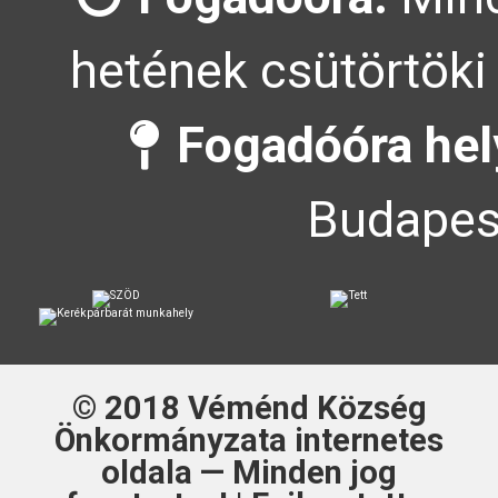
hetének csütörtöki 
Fogadóóra hel
Budapest
© 2018
Véménd Község
Önkormányzata
internetes
oldala — Minden jog