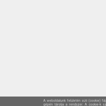
A weboldalunk felületén süti (cookie) fá
gépén tárolja a rendszer. A cookie-k 