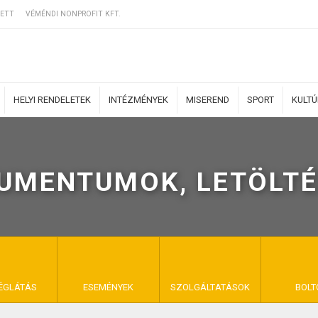
ETT
VÉMÉNDI NONPROFIT KFT.
HELYI RENDELETEK
INTÉZMÉNYEK
MISEREND
SPORT
KULT
UMENTUMOK, LETÖLTÉ
ERZŐDÉSI FELTÉ
NYA VÉMÉND
ÉGLÁTÁS
ESEMÉNYEK
SZOLGÁLTATÁSOK
BOLT