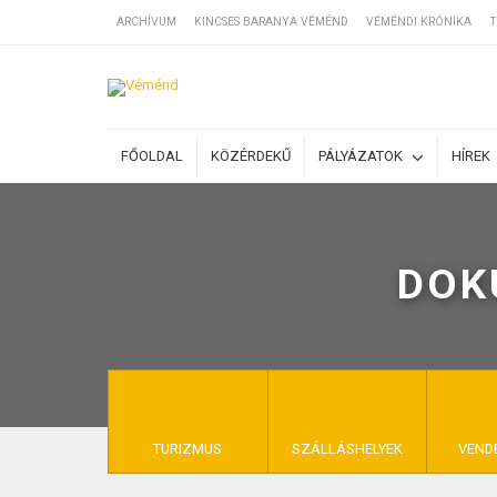
ARCHÍVUM
KINCSES BARANYA VÉMÉND
VÉMÉNDI KRÓNIKA
T
SZÁLLÁSOK
FŐOLDAL
KÖZÉRDEKŰ
PÁLYÁZATOK
HÍREK
BEJEGYZÉSEK
DOK
ÁLTALÁNOS SZ
KINCSES BARA
TURIZMUS
SZÁLLÁSHELYEK
VEND