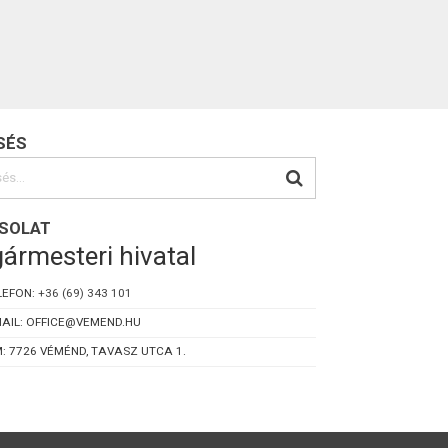
SÉS
SOLAT
ármesteri hivatal
LEFON:
+36 (69) 343 101
AIL: OFFICE@VEMEND.HU
: 7726 VÉMÉND, TAVASZ UTCA 1.