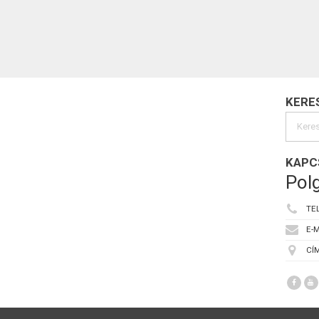
KERE
KAPC
Polg
TE
E-M
CÍM