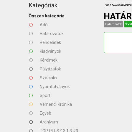
KAPCSOLAT
Kategóriák
VISSZA A DOKUMENT
HATÁR
Összes kategória
Adó
Határozatok
Sport
Határozatok
Rendeletek
Kiadványok
Kérelmek
Pályázatok
Szociális
Nyomtatványok
Sport
Véméndi Krónika
Egyéb
Archívum
TOP PLUSZ 3.1.3-23