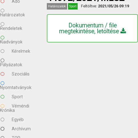
Adó
Feltöltve:
2021/05/26 09:19
Határozatok
Sport
Határozatok
Dokumentum / file
Rendeletek
megtekintése, letöltése
Kiadványok
Kérelmek
Pályázatok
Szociális
Nyomtatványok
Sport
Véméndi
Krónika
Egyéb
Archívum