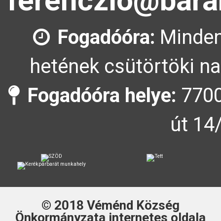
ferenczlo@bara
Fogadóóra:
Minden
hetének csütörtöki na
Fogadóóra helye:
7700
út 14
© 2018
Véménd Község
Önkormányzata
internetes oldala