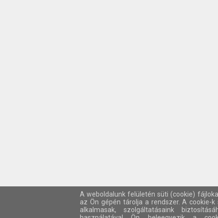
A weboldalunk felületén süti (cookie) fájlok
az Ön gépén tárolja a rendszer. A cookie-
alkalmasak, szolgáltatásaink biztosítá
használatával Ön beleegyezik a cook