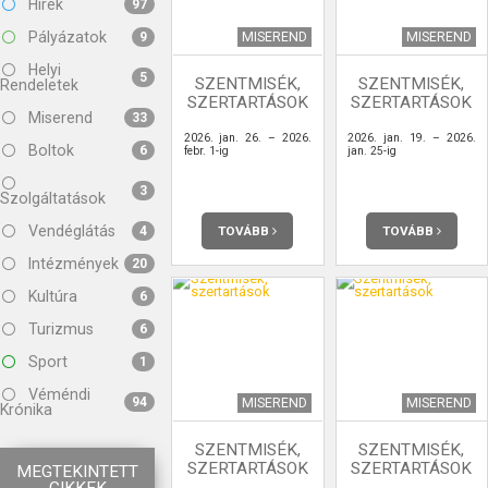
Hírek
97
Pályázatok
MISEREND
MISEREND
9
Helyi
5
SZENTMISÉK,
SZENTMISÉK,
Rendeletek
SZERTARTÁSOK
SZERTARTÁSOK
Miserend
33
2026. jan. 26. – 2026.
2026. jan. 19. – 2026.
Boltok
6
febr. 1-ig
jan. 25-ig
3
Szolgáltatások
Vendéglátás
TOVÁBB
TOVÁBB
4
Intézmények
20
Kultúra
6
Turizmus
6
Sport
1
Véméndi
94
MISEREND
MISEREND
Krónika
SZENTMISÉK,
SZENTMISÉK,
SZERTARTÁSOK
SZERTARTÁSOK
MEGTEKINTETT