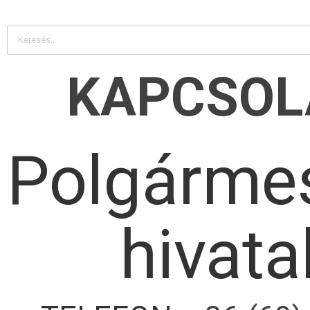
KAPCSOL
Polgármes
hivata