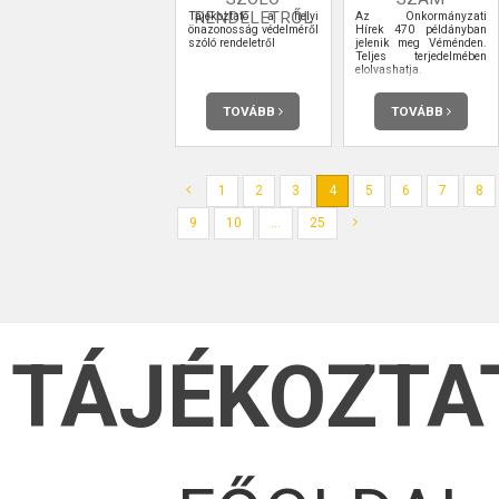
RENDELETRŐL
Tájékoztató a helyi
Az Önkormányzati
önazonosság védelméről
Hírek 470 példányban
szóló rendeletről
jelenik meg Véménden.
Teljes terjedelmében
elolvashatja.
TOVÁBB
TOVÁBB
1
2
3
4
5
6
7
8
9
10
...
25
TÁJÉKOZTA