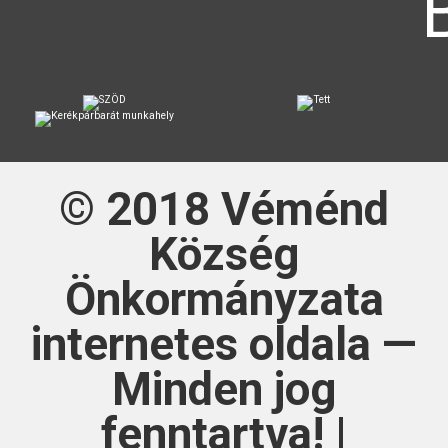
© 2018
Véménd
Község
Önkormányzata
internetes oldala —
Minden jog
fenntartva! |