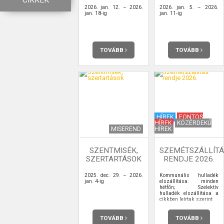
CIKKEK
2026. jan. 12. – 2026.
2026. jan. 5. – 2026.
jan. 18-ig
jan. 11-ig
TOVÁBB
TOVÁBB
HÍREK
FONTOS
HÍREK
KÖZÉRDEKŰ
MISEREND
HÍREK
SZENTMISÉK,
SZEMÉTSZÁLLÍTÁ
SZERTARTÁSOK
RENDJE 2026.
2025. dec. 29. – 2026.
Kommunális hulladék
jan. 4-ig
elszállítása: minden
hétfőn; Szelektív
hulladék elszállítása a
cikkben leírtak szerint
TOVÁBB
TOVÁBB