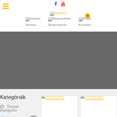
0
SZÁLLÁSOK
Keresés
Megközelítés
Kosaram
BEJEGYZÉSEK
ÁLTALÁNOS SZERZŐDÉSI FELTÉTELEK
KINCSES BARANYA VÉMÉND
KAPCSOLAT
Kategóriák
Összes
bejegyzés