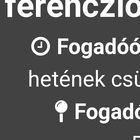
ferenczl
Fogadóó
hetének csü
Fogadó