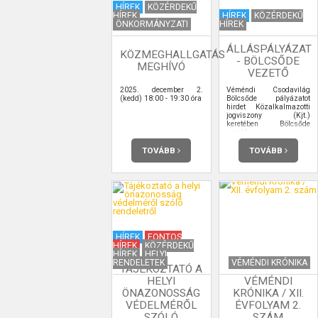
HÍREK
KÖZÉRDEKŰ
HÍREK
HÍREK
KÖZÉRDEKŰ
ÖNKORMÁNYZATI
HÍREK
ÁLLÁSPÁLYÁZAT
KÖZMEGHALLGATÁS
- BÖLCSŐDE
MEGHÍVÓ
VEZETŐ
2025. december 2.
Véméndi Csodavilág
(kedd) 18:00 - 19:30 óra
Bölcsőde pályázatot
hirdet Közalkalmazotti
jogviszony (Kjt.)
keretében Bölcsőde
vezető
Munkakör/feladatkör
betöltésére.
TOVÁBB
TOVÁBB
HÍREK
FONTOS
HÍREK
KÖZÉRDEKŰ
HÍREK
HELYI
RENDELETEK
VÉMÉNDI KRÓNIKA
TÁJÉKOZTATÓ A
HELYI
VÉMÉNDI
ÖNAZONOSSÁG
KRÓNIKA / XII.
VÉDELMÉRŐL
ÉVFOLYAM 2.
SZÓLÓ
SZÁM