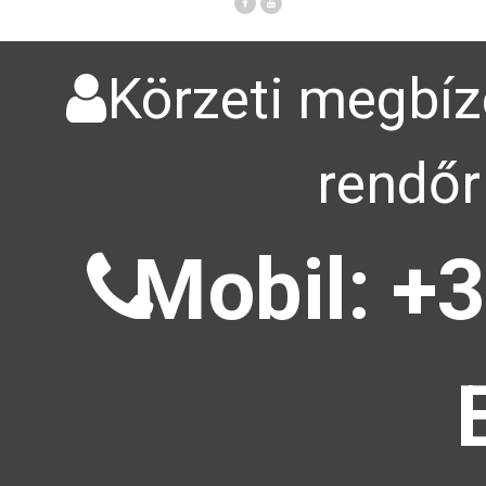
Körzeti megbízo
rendőr
Mobil: +3