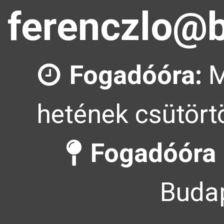
ferenczlo@b
Fogadóóra:
M
hetének csütörtö
Fogadóóra 
Budap