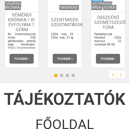
HÍREK
VÉMÉNDI
KÖZÉRDEKŰ
KRÓNIKA
MISEREND
HÍREK
EGYÉB
VÉMÉNDI
ÖSSZEÉRŐ
KRÓNIKA / XI.
SZENTMISÉK,
SZEMÉTSZEDŐ
ÉVFOLYAM 1.
SZERTARTÁSOK
TÚRA
SZÁM
Az Önkormányzati
2026. máj. 25. –
Palotabozsok -
Hírek 500
2026. máj. 31-ig
Véménd 2025.
példányban jelenik
március 22.
meg Véménden.
szombat 09:00
Teljes terjedelmében
elolvashatja.
TOVÁBB
TOVÁBB
TOVÁBB
TÁJÉKOZTATÓK
FŐOLDAL