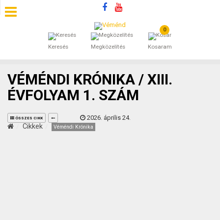
0
SZÁLLÁSOK
Keresés
Megközelítés
Kosaram
BEJEGYZÉSEK
VÉMÉNDI KRÓNIKA / XIII.
ÁLTALÁNOS SZERZŐDÉSI FELTÉTELEK
ÉVFOLYAM 1. SZÁM
KINCSES BARANYA VÉMÉND
2026. április 24.
ÖSSZES CIKK
Cikkek
Véméndi Krónika
KAPCSOLAT