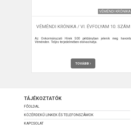
I KRÓNIKA
VÉMÉNDI KRÓNIKA
 1. SZÁM
VÉMÉNDI KRÓNIKA / VI. ÉVFOLYAM 10. SZÁM
eg Véménden.
Az Önkormányzati Hírek 500 példányban jelenik meg havont
Véménden. Teljes terjedelmében elolvashatja.
TOVÁBB
TÁJÉKOZTATÓK
FŐOLDAL
KÖZÉRDEKŰ LINKEK ÉS TELEFONSZÁMOK
KAPCSOLAT