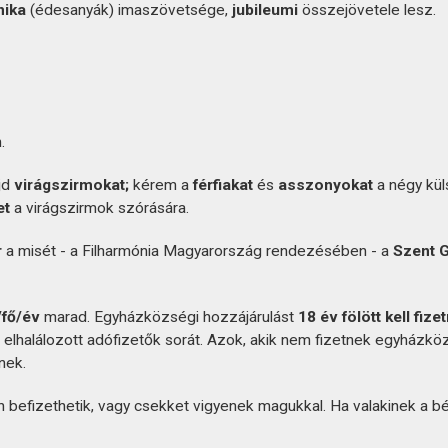
nika
(édesanyák) imaszövetsége,
jubileumi
összejövetele lesz.
.
jd
virágszirmokat;
kérem a
férfiakat
és
asszonyokat
a négy kül
et
a virágszirmok szórására.
r
a misét - a Filharmónia Magyarország rendezésében - a
Szent G
/fő/év
marad. Egyházközségi hozzájárulást
18 év fölött kell fizet
z elhalálozott adófizetők sorát. Azok, akik nem fizetnek egyházkö
nek.
befizethetik, vagy csekket vigyenek magukkal. Ha valakinek a b