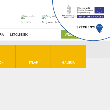
0
Keresés
Megközelítés
Kosaram
WEBSHOP
ÚRA
LETÖLTÉSEK
TELEK
OK
ÉTLAP
GALÉRIA