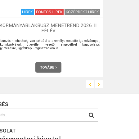
HÍREK
FONTOS HÍREK
KÖZÉRDEKŰ HÍREK
KORMÁNYABLAKBUSZ MENETREND 2026. II.
VÉMÉNDI 
FÉLÉV
 buszban lehetőség van például a személyazonosító igazolvánnyal,
Az Önkormányz
akcímkártyával, útlevéllel, vezetői engedéllyel kapcsolatos
Teljes terjedel
yintézésre, ügyfélkapu-regisztrációra is.
TOVÁBB
SÉS
SOLAT