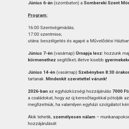
Június 6-án
(szombaton) a
Sombereki Szent Mó
Program:
16:00 Szentségimádás;
17:00 szentmise;
utána: beszélgetés és agapé a Művelődési Házban
Június 7-én
(vasárnap)
Úrnapja lesz:
hozzunk ma
körmenethez
segítőket; illetve kisebb
gyermekek
Június 14-én
(vasárnap)
Szebényben 8:30 órako
tartanak.
Mindenkit szeretettel várunk!
2026-ban
az egyházközségi hozzájárulás
7000 Ft
a családokat, hogy az új keresőtagokkal pótolják a
megfizetniük, ha valamilyen egyházi szolgálatot kér
Akik tehetik,
személyesen nálam
– munkanapokon 
hozzájárulását