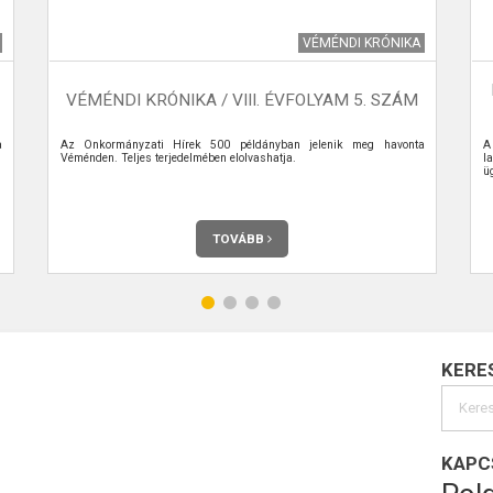
VÉMÉNDI KRÓNIKA
VÉMÉNDI KRÓNIKA / VIII. ÉVFOLYAM 5. SZÁM
a
Az Önkormányzati Hírek 500 példányban jelenik meg havonta
A
Véménden. Teljes terjedelmében elolvashatja.
l
üg
TOVÁBB
KERE
KAPC