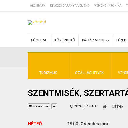
ARCHÍVUM
KINCSES BARANYA VÉMÉND
VÉMÉNDI KRÓNIKA
T
SZÁLLÁSOK
FŐOLDAL
KÖZÉRDEKŰ
PÁLYÁZATOK
HÍREK
BEJEGYZÉSEK
ÁLTALÁNOS SZ
TURIZMUS
SZÁLLÁSHELYEK
VEND
SZENTMISÉK, SZERTART
KINCSES BARA
2026. június 1.
Cikkek
ÖSSZES CIKK
HÉTFŐ:
18:00!
Csendes
mise