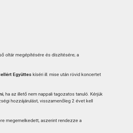
ső oltár megépítésére és díszítésére; a
ellért Együttes
kíséri ill. mise után rövid koncertet
ni
, ha az illető nem nappali tagozatos tanuló. Kérjük
zségi hozzájárulást, visszamenőleg 2 évet kell
ére megemelkedett, aszerint rendezze a