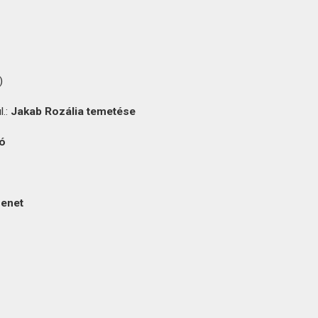
)
l.:
Jakab Rozália temetése
ó
menet