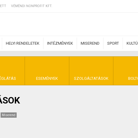
ETT
VÉMÉNDI NONPROFIT KFT.
HELYI RENDELETEK
INTÉZMÉNYEK
MISEREND
SPORT
KULT
ERZŐDÉSI FELTÉ
ÉGLÁTÁS
ESEMÉNYEK
SZOLGÁLTATÁSOK
BOLT
ÁSOK
NYA VÉMÉND
Miserend