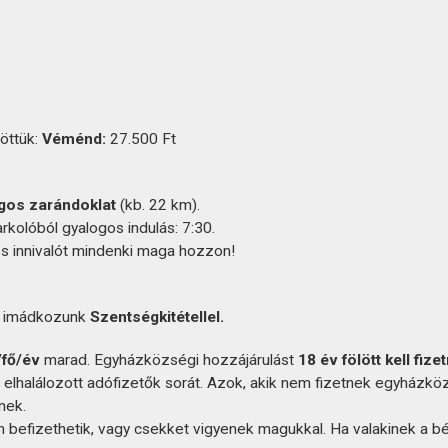
töttük:
Véménd:
27.500 Ft
gos zarándoklat
(kb. 22 km).
kolóból gyalogos indulás: 7:30.
és innivalót mindenki maga hozzon!
t
imádkozunk
Szentségkitétellel.
/fő/év
marad. Egyházközségi hozzájárulást
18 év fölött kell fizet
z elhalálozott adófizetők sorát. Azok, akik nem fizetnek egyházkö
nek.
befizethetik, vagy csekket vigyenek magukkal. Ha valakinek a b