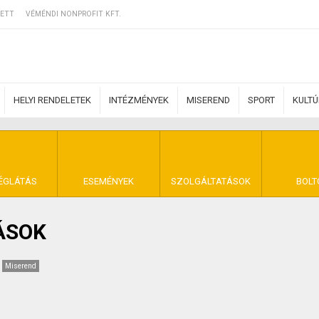
ETT
VÉMÉNDI NONPROFIT KFT.
HELYI RENDELETEK
INTÉZMÉNYEK
MISEREND
SPORT
KULT
ERZŐDÉSI FELTÉ
ÉGLÁTÁS
ESEMÉNYEK
SZOLGÁLTATÁSOK
BOLT
ÁSOK
NYA VÉMÉND
Miserend