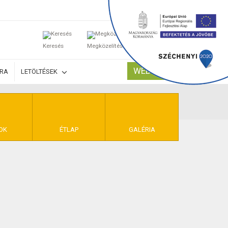
0
Keresés
Megközelítés
Kosaram
WEBSHOP
ÚRA
LETÖLTÉSEK
TELEK
OK
ÉTLAP
GALÉRIA