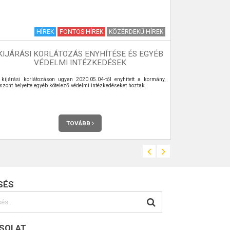
HÍREK
FONTOS HÍREK
KÖZÉRDEKŰ HÍREK
KIJÁRÁSI KORLÁTOZÁS ENYHÍTÉSE ÉS EGYÉB
S
VÉDELMI INTÉZKEDÉSEK
 kijárási korlátozáson ugyan 2020.05.04-től enyhített a kormány,
2026. aug. 3. –
szont helyette egyéb kötelező védelmi intézkedéseket hoztak.
TOVÁBB
SÉS
SOLAT