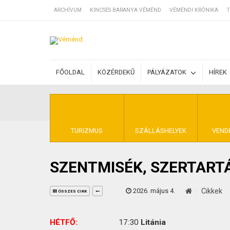
ARCHÍVUM
KINCSES BARANYA VÉMÉND
VÉMÉNDI KRÓNIKA
T
SZÁLLÁSOK
FŐOLDAL
KÖZÉRDEKŰ
PÁLYÁZATOK
HÍREK
BEJEGYZÉSEK
ÁLTALÁNOS SZ
TURIZMUS
SZÁLLÁSHELYEK
VEND
SZENTMISÉK, SZERTART
KINCSES BARA
2026. május 4.
Cikkek
ÖSSZES CIKK
HÉTFŐ:
17:30
Litánia