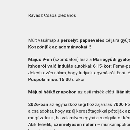
Ravasz Csaba plébános
Múlt vasárnap a
perselyt
,
papnevelés
céljaira gyűj
Köszönjük az adományokat!!!
Május 9-én
(szombaton) lesz a
Máriagyűdi gyalo
Itthonról való indulás
autókkal:
6:15-kor;
Fema-par
Jelentkezés nálam, hogy tudjunk egymásról. Enni- 
Püspöki mise: 15:30
órakor.
Májusi hétköznapokon
az esti misék előtt
litániá
2026-ban
az egyházközségi hozzájárulás
7000 Ft
a családokat, hogy az új keresőtagokkal pótolják a
megfizetniük, ha valamilyen egyházi szolgálatot kér
Akik tehetik,
személyesen nálam
– munkanapokon 