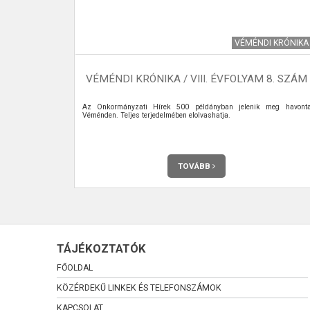
MISEREND
VÉMÉNDI KRÓNIKA
K
VÉMÉNDI KRÓNIKA / VIII. ÉVFOLYAM 8. SZÁM
Az Önkormányzati Hírek 500 példányban jelenik meg havont
Véménden. Teljes terjedelmében elolvashatja.
TOVÁBB
TÁJÉKOZTATÓK
FŐOLDAL
KÖZÉRDEKŰ LINKEK ÉS TELEFONSZÁMOK
KAPCSOLAT