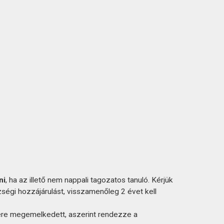
ni
, ha az illető nem nappali tagozatos tanuló. Kérjük
zségi hozzájárulást, visszamenőleg 2 évet kell
ére megemelkedett, aszerint rendezze a