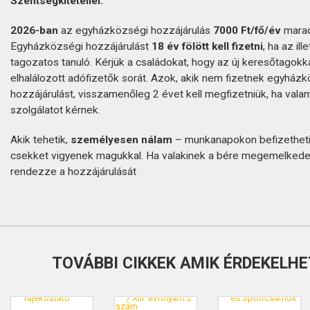
Szentségkitétellel.
2026-ban
az egyházközségi hozzájárulás
7000 Ft/fő/év
marad
Egyházközségi hozzájárulást
18 év fölött kell fizetni
, ha az il
tagozatos tanuló. Kérjük a családokat, hogy az új keresőtagokka
elhalálozott adófizetők sorát. Azok, akik nem fizetnek egyház
hozzájárulást, visszamenőleg 2 évet kell megfizetniük, ha vala
szolgálatot kérnek.
Akik tehetik,
személyesen nálam
– munkanapokon befizetheti
csekket vigyenek magukkal. Ha valakinek a bére megemelkedet
rendezze a hozzájárulását
TOVÁBBI CIKKEK AMIK ÉRDEKELHE