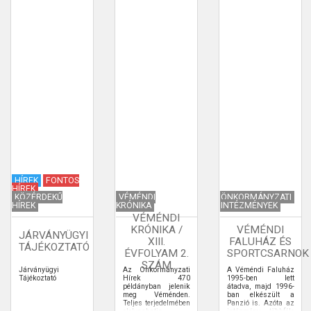
HÍREK
FONTOS
HÍREK
KÖZÉRDEKŰ
VÉMÉNDI
ÖNKORMÁNYZATI
HÍREK
KRÓNIKA
INTÉZMÉNYEK
VÉMÉNDI
KRÓNIKA /
VÉMÉNDI
JÁRVÁNYÜGYI
XIII.
FALUHÁZ ÉS
TÁJÉKOZTATÓ
ÉVFOLYAM 2.
SPORTCSARNOK
SZÁM
Járványügyi
Az Önkormányzati
A Véméndi Faluház
Tájékoztató
Hírek 470
1995-ben lett
példányban jelenik
átadva, majd 1996-
meg Véménden.
ban elkészült a
Teljes terjedelmében
Panzió is. Azóta az