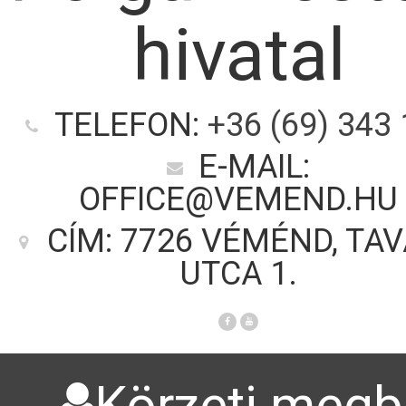
hivatal
TELEFON:
+36 (69) 343
E-MAIL:
OFFICE@VEMEND.HU
CÍM: 7726 VÉMÉND, TA
UTCA 1.
Körzeti megbí