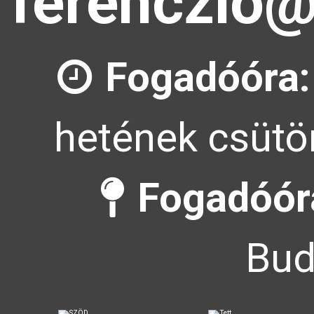
ferenczlo@
Fogadóóra:
hetének csütör
Fogadóóra
Bud