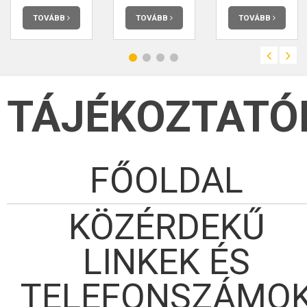
elolvashatja.
intézmény többféle
feladatot lát el.
TOVÁBB
TOVÁBB
TOVÁBB
TÁJÉKOZTATÓ
FŐOLDAL
KÖZÉRDEKŰ
LINKEK ÉS
TELEFONSZÁMO