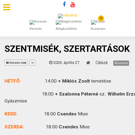
0
SZÁLLÁSOK
Keresés
Megközelítés
Kosaram
BEJEGYZÉSEK
SZENTMISÉK, SZERTARTÁSOK
ÁLTALÁNOS SZERZŐDÉSI FELTÉTELEK
2026. április 27.
Cikkek
Miserend
ÖSSZES CIKK
KINCSES BARANYA VÉMÉND
HÉTFŐ:
14:00
+ Miklós Zsolt
temetése
KAPCSOLAT
18:00
+ Szalonna Péterné
sz.:
Wilhelm Erz
Gyászmise
KEDD:
18:00
Csendes
Mise
SZERDA:
18:00
Csendes
Mise