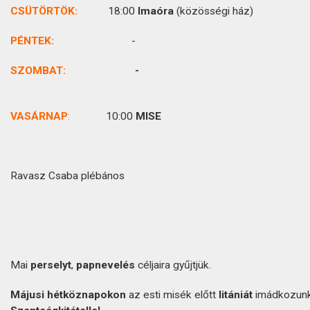
CSÜTÖRTÖK
:
18:00
Imaóra
(közösségi ház)
PÉNTEK:
-
SZOMBAT:
-
VASÁRNAP
:
10:00
MISE
Ravasz Csaba plébános
Mai
perselyt
,
papnevelés
céljaira gyűjtjük.
Májusi hétköznapokon
az esti misék előtt
litániát
imádkozun