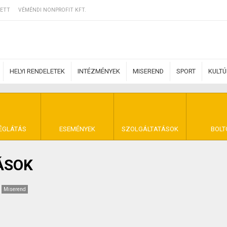
ETT
VÉMÉNDI NONPROFIT KFT.
HELYI RENDELETEK
INTÉZMÉNYEK
MISEREND
SPORT
KULT
ERZŐDÉSI FELTÉ
ÉGLÁTÁS
ESEMÉNYEK
SZOLGÁLTATÁSOK
BOLT
ÁSOK
NYA VÉMÉND
Miserend