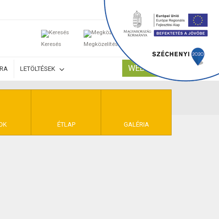
0
Keresés
Megközelítés
Kosaram
WEBSHOP
ÚRA
LETÖLTÉSEK
TELEK
OK
ÉTLAP
GALÉRIA