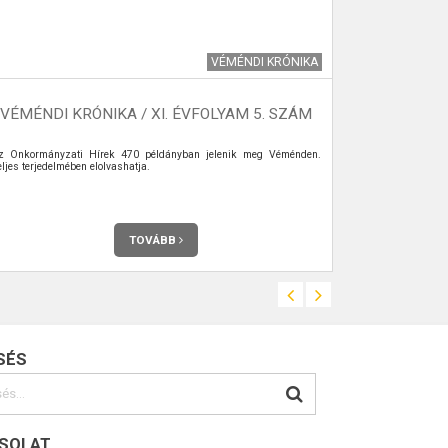
VÉMÉNDI KRÓNIKA
HÁZI KO
VÉMÉNDI KRÓNIKA / XI. ÉVFOLYAM 5. SZÁM
z Önkormányzati Hírek 470 példányban jelenik meg Véménden.
2022. MÁRCIU
ljes terjedelmében elolvashatja.
TOVÁBB
SÉS
SOLAT