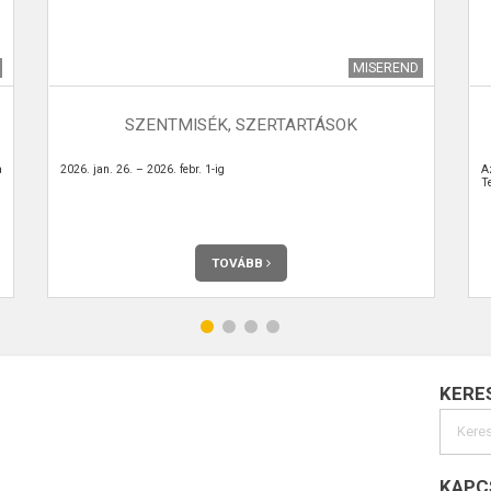
MISEREND
SZENTMISÉK, SZERTARTÁSOK
a
2026. jan. 26. – 2026. febr. 1-ig
A
Te
TOVÁBB
KERE
KAPC