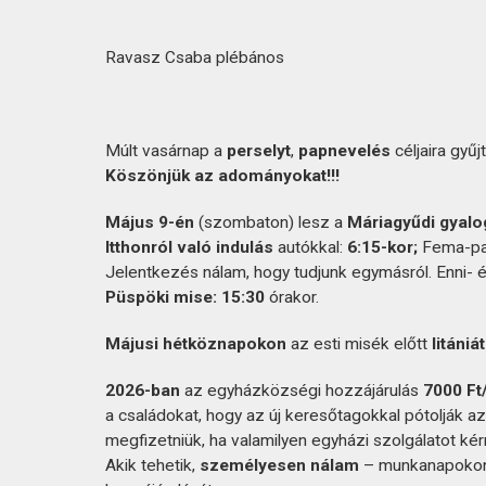
Ravasz Csaba plébános
Múlt vasárnap a
perselyt
,
papnevelés
céljaira gyűj
Köszönjük az adományokat!!!
Május 9-én
(szombaton) lesz a
Máriagyűdi gyalo
Itthonról való indulás
autókkal:
6:15-kor;
Fema-par
Jelentkezés nálam, hogy tudjunk egymásról. Enni- 
Püspöki mise: 15:30
órakor.
Májusi hétköznapokon
az esti misék előtt
litániá
2026-ban
az egyházközségi hozzájárulás
7000 Ft
a családokat, hogy az új keresőtagokkal pótolják a
megfizetniük, ha valamilyen egyházi szolgálatot kér
Akik tehetik,
személyesen nálam
– munkanapokon 