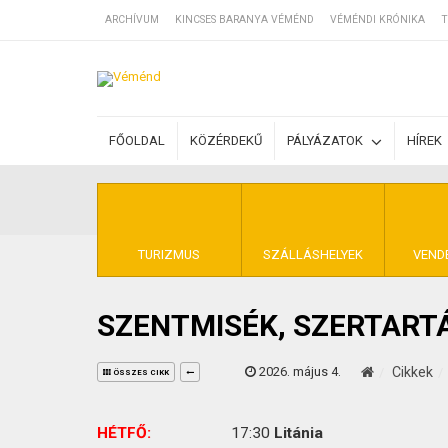
ARCHÍVUM
KINCSES BARANYA VÉMÉND
VÉMÉNDI KRÓNIKA
T
SZÁLLÁSOK
FŐOLDAL
KÖZÉRDEKŰ
PÁLYÁZATOK
HÍREK
BEJEGYZÉSEK
ÁLTALÁNOS SZ
TURIZMUS
SZÁLLÁSHELYEK
VEND
SZENTMISÉK, SZERTART
KINCSES BARA
2026. május 4.
Cikkek
ÖSSZES CIKK
HÉTFŐ:
17:30
Litánia