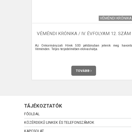
HÍREK
VÉMÉNDI KRÓNIKA
ZEREK A
VÉMÉNDI KRÓNIKA / IV. ÉVFOLYAM 12. SZÁM
Az Önkormányzati Hírek 500 példányban jelenik meg havont
Véménden. Teljes terjedelmében elolvashatja.
TOVÁBB
TÁJÉKOZTATÓK
FŐOLDAL
KÖZÉRDEKŰ LINKEK ÉS TELEFONSZÁMOK
KAPCSOLAT