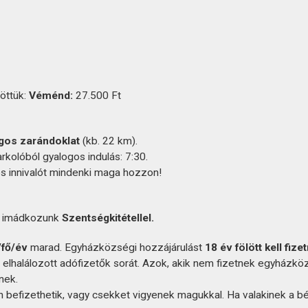
töttük:
Véménd:
27.500 Ft
gos zarándoklat
(kb. 22 km).
kolóból gyalogos indulás: 7:30.
és innivalót mindenki maga hozzon!
t
imádkozunk
Szentségkitétellel.
/fő/év
marad. Egyházközségi hozzájárulást
18 év fölött kell fizet
z elhalálozott adófizetők sorát. Azok, akik nem fizetnek egyházkö
nek.
befizethetik, vagy csekket vigyenek magukkal. Ha valakinek a b