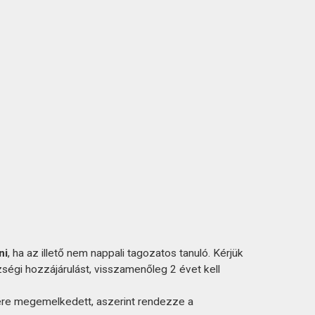
ni
, ha az illető nem nappali tagozatos tanuló. Kérjük
zségi hozzájárulást, visszamenőleg 2 évet kell
ére megemelkedett, aszerint rendezze a