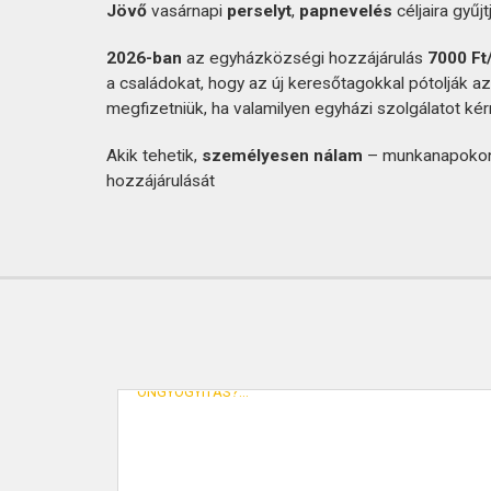
Jövő
vasárnapi
perselyt
,
papnevelés
céljaira gyűjt
2026-ban
az egyházközségi hozzájárulás
7000 Ft
a családokat, hogy az új keresőtagokkal pótolják a
megfizetniük, ha valamilyen egyházi szolgálatot kér
Akik tehetik,
személyesen nálam
– munkanapokon 
hozzájárulását