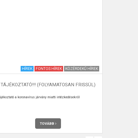
HÍREK
FONTOS HÍREK
KÖZÉRDEKŰ HÍREK
VÉMÉNDI
TÁJÉKOZTATÓ!!! (FOLYAMATOSAN FRISSÜL)
ájékoztató a koronavírus járvány miatti intézkedésekről
2023. október 2
TOVÁBB