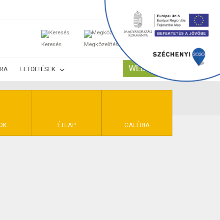
0
Keresés
Megközelítés
Kosaram
WEBSHOP
ÚRA
LETÖLTÉSEK
TELEK
OK
ÉTLAP
GALÉRIA