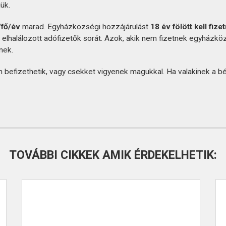
jük.
/fő/év
marad. Egyházközségi hozzájárulást
18 év fölött kell fizet
z elhalálozott adófizetők sorát. Azok, akik nem fizetnek egyházkö
nek.
befizethetik, vagy csekket vigyenek magukkal. Ha valakinek a b
TOVÁBBI CIKKEK AMIK ÉRDEKELHETIK: