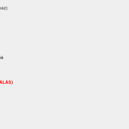
ház)
ió
-
ÁLÁS)