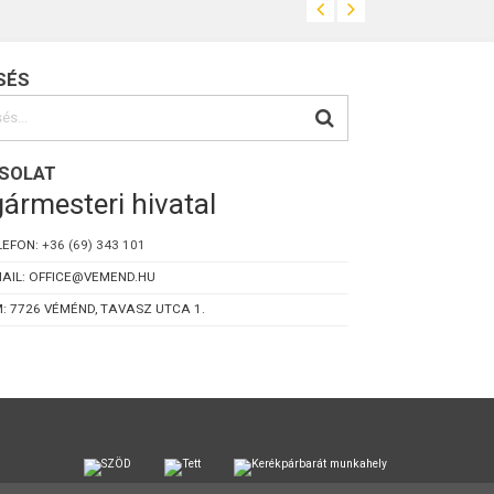
SÉS
SOLAT
ármesteri hivatal
LEFON:
+36 (69) 343 101
AIL: OFFICE@VEMEND.HU
: 7726 VÉMÉND, TAVASZ UTCA 1.