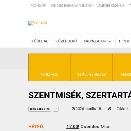
ARCHÍVUM
KINCSES BARANYA VÉMÉND
VÉMÉNDI KRÓNIKA
T
SZÁLLÁSOK
FŐOLDAL
KÖZÉRDEKŰ
PÁLYÁZATOK
HÍREK
BEJEGYZÉSEK
ÁLTALÁNOS SZ
TURIZMUS
SZÁLLÁSHELYEK
VEND
SZENTMISÉK, SZERTART
KINCSES BARA
2026. április 18.
Cikkek
ÖSSZES CIKK
HÉTFŐ:
17:00!
Csendes
Mise