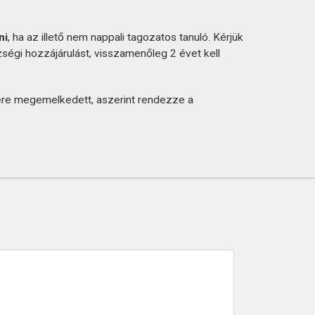
ni
, ha az illető nem nappali tagozatos tanuló. Kérjük
zségi hozzájárulást, visszamenőleg 2 évet kell
ére megemelkedett, aszerint rendezze a