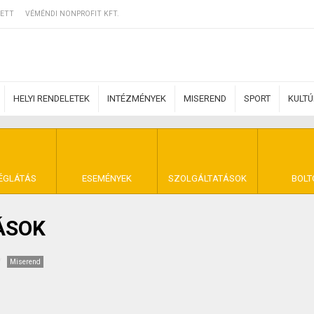
ETT
VÉMÉNDI NONPROFIT KFT.
HELYI RENDELETEK
INTÉZMÉNYEK
MISEREND
SPORT
KULT
ERZŐDÉSI FELTÉ
ÉGLÁTÁS
ESEMÉNYEK
SZOLGÁLTATÁSOK
BOLT
ÁSOK
NYA VÉMÉND
Miserend