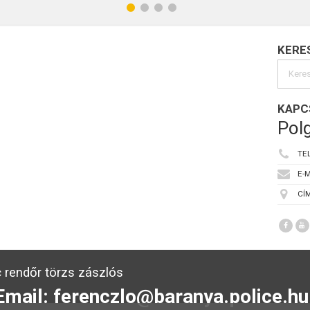
KERE
KAPC
Polg
TE
E-M
CÍM
 rendőr törzs zászlós
Email: ferenczlo@baranya.police.hu