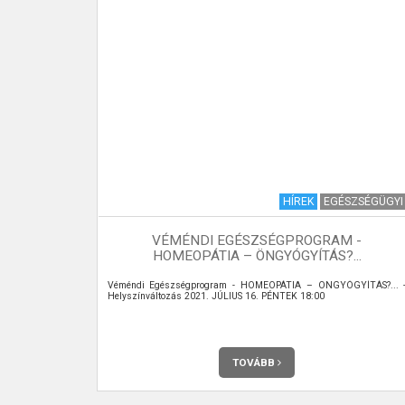
HÍREK
HÍREK
EGÉSZSÉGÜGYI
VEZETÉS
VÉMÉNDI EGÉSZSÉGPROGRAM -
HOMEOPÁTIA – ÖNGYÓGYÍTÁS?...
Véméndi Egészségprogram - HOMEOPÁTIA – ÖNGYÓGYÍTÁS?... 
Helyszínváltozás 2021. JÚLIUS 16. PÉNTEK 18:00
TOVÁBB