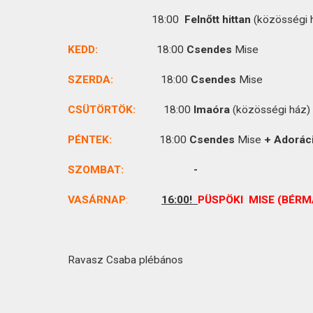
KAPCSOLAT
18:00
Felnőtt hittan
(közösségi 
KEDD:
18:00
Csendes
Mise
SZERDA:
18:00
Csendes
Mise
CSÜTÖRTÖK
:
18:00
Imaóra
(közösségi ház)
PÉNTEK:
18:00
Csendes
Mise
+ Adorác
SZOMBAT:
VASÁRNAP
:
16:00!
PÜSPÖKI MISE (BÉRM
Ravasz Csaba plébános