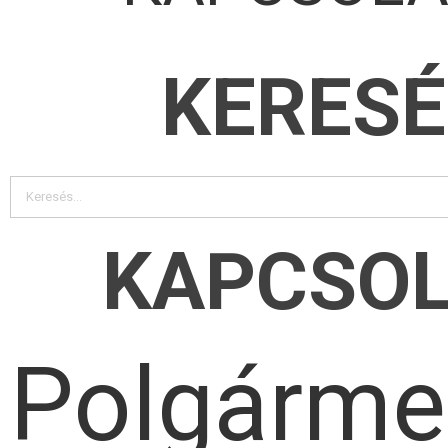
KERESÉ
KAPCSO
Polgárme