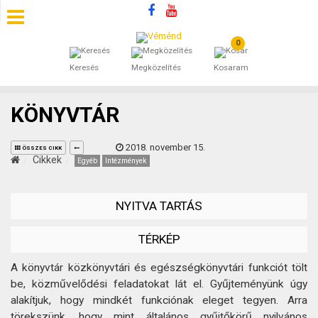
0
SZÁLLÁSOK
Keresés
Megközelítés
Kosaram
BEJEGYZÉSEK
KÖNYVTÁR
ÁLTALÁNOS SZERZŐDÉSI FELTÉTELEK
2018. november 15.
ÖSSZES CIKK
KINCSES BARANYA VÉMÉND
Cikkek
Egyéb
Intézmények
KAPCSOLAT
NYITVA TARTÁS
TÉRKÉP
A könyvtár közkönyvtári és egészségkönyvtári funkciót tölt
be, közművelődési feladatokat lát el. Gyűjteményünk úgy
alakítjuk, hogy mindkét funkciónak eleget tegyen. Arra
törekszünk, hogy mint általános gyűjtőkörű nyilvános