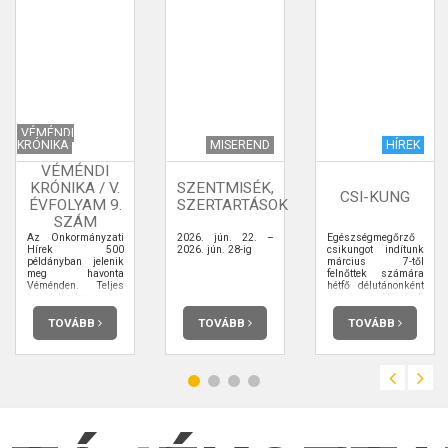
VÉMÉNDI
KRÓNIKA
MISEREND
HÍREK
VÉMÉNDI
KRÓNIKA / V.
SZENTMISÉK,
CSI-KUNG
ÉVFOLYAM 9.
SZERTARTÁSOK
SZÁM
Az Önkormányzati
2026. jún. 22. –
Egészségmegőrző
Hírek 500
2026. jún. 28-ig
csikungot indítunk
példányban jelenik
március 7-től
meg havonta
felnőttek számára
Véménden. Teljes
hétfő délutánonként
terjedelmében
a Véméndi
elolvashatja.
Sportcsarnokban
TOVÁBB
TOVÁBB
TOVÁBB