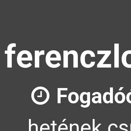
ferenczl
Fogadóó
hetének cs