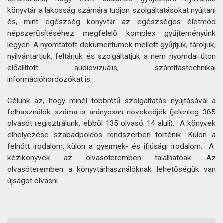
könyvtár a lakosság számára tudjon szolgáltatásokat nyújtani
és, mint egészség könyvtár az egészséges életmód
népszerűsítéséhez megfelelő komplex gyűjteményünk
legyen. A nyomtatott dokumentumok mellett gyűjtjük, tároljuk,
nyilvántartjuk, feltárjuk és szolgáltatjuk a nem nyomdai úton
előállított audiovizuális, számítástechnikai
információhordozókat is.
Célunk az, hogy minél többrétű szolgáltatás nyújtásával a
felhasználók száma is arányosan növekedjék (jelenleg 385
olvasót regisztrálunk, ebből 135 olvasó 14 aluli). A könyvek
elhelyezése szabadpolcos rendszerben történik. Külön a
felnőtt irodalom, külön a gyermek- és ifjúsági irodalom. A
kézikönyvek az olvasóteremben találhatóak. Az
olvasóteremben a könyvtárhasználóknak lehetőségük van
újságot olvasni.