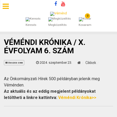
0
SZÁLLÁSOK
Keresés
Megközelítés
Kosaram
BEJEGYZÉSEK
VÉMÉNDI KRÓNIKA / X.
ÁLTALÁNOS SZERZŐDÉSI FELTÉTELEK
ÉVFOLYAM 6. SZÁM
KINCSES BARANYA VÉMÉND
2024. szeptember 23.
Cikkek
ÖSSZES CIKK
KAPCSOLAT
Az Önkormányzati Hírek 500 példányban jelenik meg
Véménden.
Az aktuális és az eddig megjelent példányokat
letöltheti a linkre kattintva:
Véméndi Krónika>>