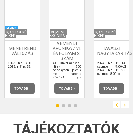
HÍREK
KÖZÉRDEKŰ
VÉMÉNDI
KÖZÉRDEKŰ
HÍREK
KRÓNIKA
HÍREK
VÉMÉNDI
MENETREND
KRÓNIKA / VI.
TAVASZI
VÁLTOZÁS
ÉVFOLYAM 2.
NAGYTAKARÍTÁS
SZÁM
2023. május 03. -
Az Önkormányzati
2024. ÁPRILIS 13.
2023. május 25.
Hírek 500
szombat 9:00-tól
példányban jelenik
2024. ÁPRILIS 20.
meg havonta
szombat 8:00-tól
Véménden. Teljes
terjedelmében
elolvashatja.
TOVÁBB
TOVÁBB
TOVÁBB
TÁJÉKOZTATÓK