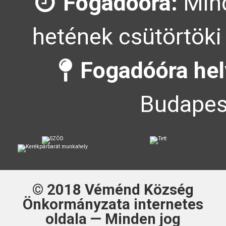
Fogadóóra:
Mind
hetének csütörtöki 
Fogadóóra hel
Budapest
© 2018
Véménd Község
Önkormányzata
internetes
oldala — Minden jog