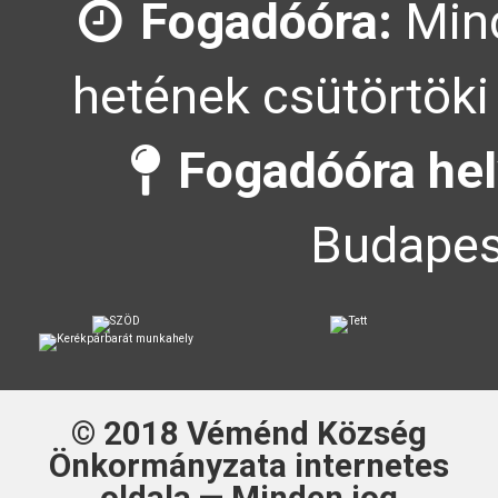
Fogadóóra:
Mind
hetének csütörtöki
Fogadóóra hel
Budapes
© 2018
Véménd Község
Önkormányzata
internetes