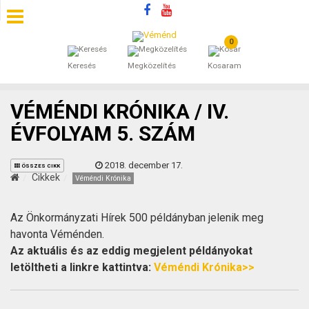
0
SZÁLLÁSOK
Keresés
Megközelítés
Kosaram
BEJEGYZÉSEK
VÉMÉNDI KRÓNIKA / IV.
ÁLTALÁNOS SZERZŐDÉSI FELTÉTELEK
ÉVFOLYAM 5. SZÁM
KINCSES BARANYA VÉMÉND
2018. december 17.
ÖSSZES CIKK
Cikkek
Véméndi Krónika
KAPCSOLAT
Az Önkormányzati Hírek 500 példányban jelenik meg
havonta Véménden.
Az aktuális és az eddig megjelent példányokat
letöltheti a linkre kattintva:
Véméndi Krónika>>