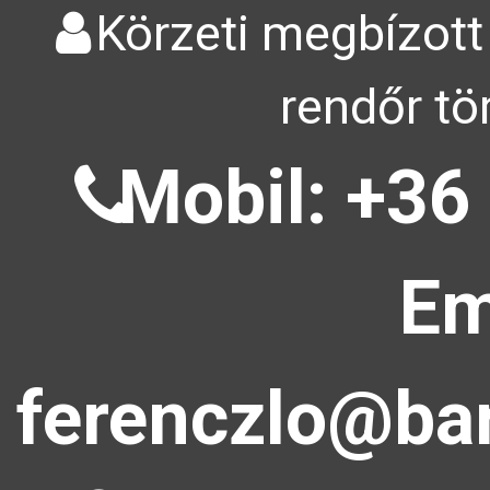
Körzeti megbízott
rendőr tö
Mobil: +36
Em
ferenczlo@bar