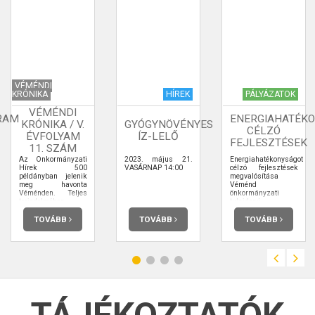
VÉMÉNDI
KRÓNIKA
HÍREK
PÁLYÁZATOK
VÉMÉNDI
RAM
ENERGIAHATÉK
KRÓNIKA / V.
GYÓGYNÖVÉNYES
CÉLZÓ
ÉVFOLYAM
ÍZ-LELŐ
FEJLESZTÉSEK
11. SZÁM
Az Önkormányzati
2023. május 21.
Energiahatékonyságot
Hírek 500
VASÁRNAP 14:00
célzó fejlesztések
példányban jelenik
megvalósítása
meg havonta
Véménd
Véménden. Teljes
önkormányzati
terjedelmében
tulajdonú
elolvashatja.
épületeiben
TOVÁBB
TOVÁBB
TOVÁBB