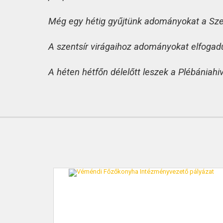
Még egy hétig gyűjtünk adományokat a Szent
A szentsír virágaihoz adományokat elfogad
A héten hétfőn délelőtt leszek a Plébániahi