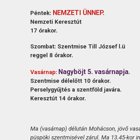
KAPCSOLAT
NEMZETI ÜNNEP.
Péntek:
Nemzeti Keresztút
17 órakor.
Szombat: Szentmise Till József l.ü
reggel 8 órakor.
Nagyböjt 5. vasárnapja.
Vasárnap:
Szentmise délelőtt 10 órakor.
Perselygyűjtés a szentföld javára.
Keresztút 14 órakor.
Ma (vasárnap) délután Mohácson, jövő vasárn
püspöki szentmisével zárul. Ma 13.45-kor in