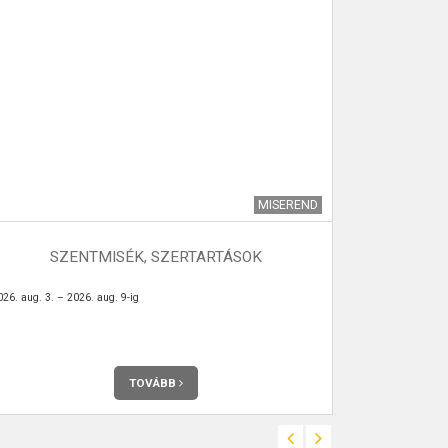
MISEREND
SZENTMISÉK, SZERTARTÁSOK
VÉMÉNDI 
026. aug. 3. – 2026. aug. 9-ig
Az Önkormány
Véménden. Telje
TOVÁBB