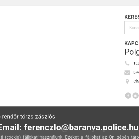
KERE
KAPC
Polg
TE
E-M
CÍM
 rendőr törzs zászlós
Email: ferenczlo@baranya.police.hu
:00 - 15:00
Fogadóóra helye:
7700 Mohács, Budapesti út 14/B
ti (cookie) fájlokat használunk. Ezeket a fájlokat az Ön gépén táro