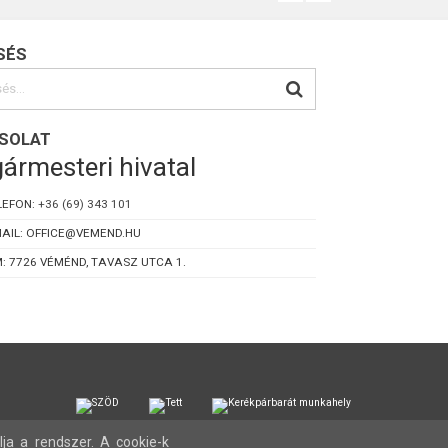
SÉS
SOLAT
ármesteri hivatal
LEFON:
+36 (69) 343 101
AIL: OFFICE@VEMEND.HU
: 7726 VÉMÉND, TAVASZ UTCA 1.
lja a rendszer. A cookie-k