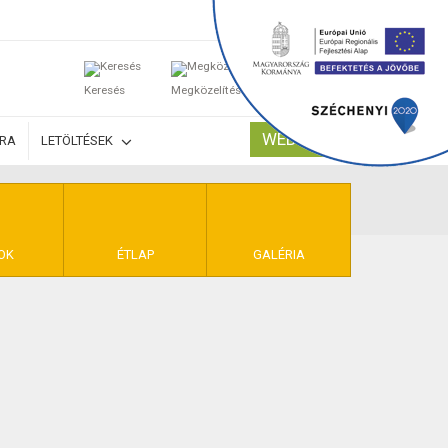
0
Keresés
Megközelítés
Kosaram
WEBSHOP
ÚRA
LETÖLTÉSEK
TELEK
OK
ÉTLAP
GALÉRIA