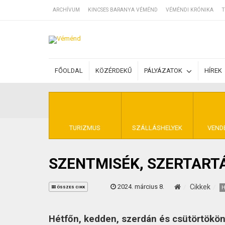
ARCHÍVUM
KINCSES BARANYA VÉMÉND
VÉMÉNDI KRÓNIKA
T
SZÁLLÁSOK
FŐOLDAL
KÖZÉRDEKŰ
PÁLYÁZATOK
HÍREK
BEJEGYZÉSEK
ÁLTALÁNOS SZ
TURIZMUS
SZÁLLÁSHELYEK
VEND
SZENTMISÉK, SZERTART
KINCSES BARA
2024. március 8.
Cikkek
H
ÖSSZES CIKK
Hétfőn, kedden, szerdán és csütörtökön