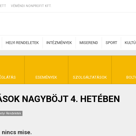
ETT
VÉMÉNDI NONPROFIT KFT.
HELYI RENDELETEK
INTÉZMÉNYEK
MISEREND
SPORT
KULT
ERZŐDÉSI FELTÉ
ÉGLÁTÁS
ESEMÉNYEK
SZOLGÁLTATÁSOK
BOLT
ÁSOK NAGYBÖJT 4. HETÉBEN
NYA VÉMÉND
elyi Rendeletek
 nincs mise.