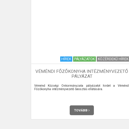
I KRÓNIKA
HÍREK
PÁLYÁZATOK
KÖZÉRDEKŰ HÍREK
VÉMÉNDI FŐZŐKONYHA INTÉZMÉNYVEZETŐ
12. SZÁM
PÁLYÁZAT
 meg havonta
Véménd Községi Önkormányzata pályázatot hirdet a Véménd
Főzőkonyha intézményvezető beosztás ellátására.
TOVÁBB