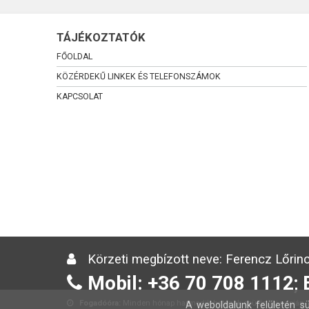
TÁJÉKOZTATÓK
FŐOLDAL
KÖZÉRDEKŰ LINKEK ÉS TELEFONSZÁMOK
KAPCSOLAT
Körzeti megbízott neve: Ferencz Lőrinc
Mobil: +36 70 708 1112; 
Fogadóóra:
Minden hónap harmadik hetének csütörtöki napján 13
A weboldalunk felületén sü