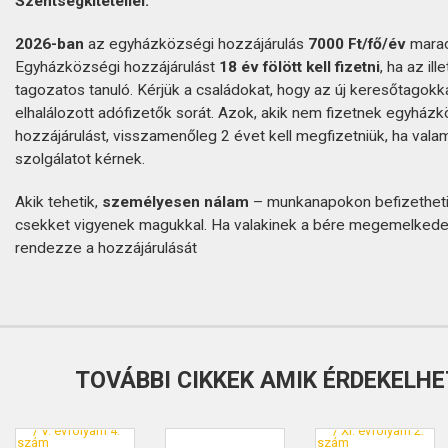
Szentségkitétellel.
2026-ban
az egyházközségi hozzájárulás
7000 Ft/fő/év
marad
Egyházközségi hozzájárulást
18 év fölött kell fizetni
, ha az il
tagozatos tanuló. Kérjük a családokat, hogy az új keresőtagokka
elhalálozott adófizetők sorát. Azok, akik nem fizetnek egyház
hozzájárulást, visszamenőleg 2 évet kell megfizetniük, ha vala
szolgálatot kérnek.
Akik tehetik,
személyesen nálam
– munkanapokon befizetheti
csekket vigyenek magukkal. Ha valakinek a bére megemelkedet
rendezze a hozzájárulását
TOVÁBBI CIKKEK AMIK ÉRDEKELHE