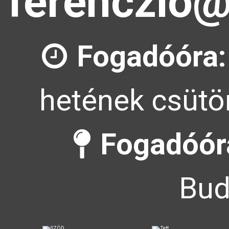
ferenczlo@
Fogadóóra:
hetének csütör
Fogadóóra
Bud