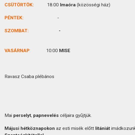
CSÜTÖRTÖK
:
18:00
Imaóra
(közösségi ház)
PÉNTEK:
-
SZOMBAT:
-
VASÁRNAP
:
10:00
MISE
Ravasz Csaba plébános
Mai
perselyt
,
papnevelés
céljaira gyűjtjük.
Májusi hétköznapokon
az esti misék előtt
litániát
imádkozun