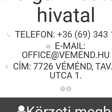
hivatal
TELEFON:
+36 (69) 343
E-MAIL:
OFFICE@VEMEND.HU
CÍM: 7726 VÉMÉND, TA
UTCA 1.
Körzeti megbí