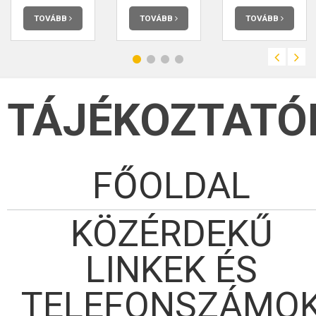
terjedelmében
Körzeti Megbízotti
elolvashatja.
elolvashatja.
székhely: Véménd,
ahol Nagy-Gál Béla
TOVÁBB
TOVÁBB
TOVÁBB
rendőr törzszászlós
lát el körzeti
megbízotti
tevékenységet.
TÁJÉKOZTATÓ
FŐOLDAL
KÖZÉRDEKŰ
LINKEK ÉS
TELEFONSZÁMO