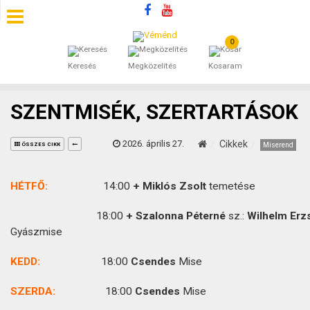
0
SZÁLLÁSOK
Keresés
Megközelítés
Kosaram
BEJEGYZÉSEK
SZENTMISÉK, SZERTARTÁSOK
ÁLTALÁNOS SZERZŐDÉSI FELTÉTELEK
2026. április 27.
Cikkek
Miserend
ÖSSZES CIKK
KINCSES BARANYA VÉMÉND
HÉTFŐ:
14:00
+ Miklós Zsolt
temetése
KAPCSOLAT
18:00
+ Szalonna Péterné
sz.:
Wilhelm Erz
Gyászmise
KEDD:
18:00
Csendes
Mise
SZERDA:
18:00
Csendes
Mise