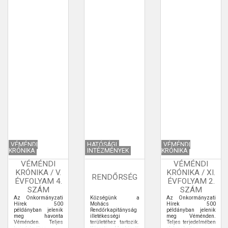
VÉMÉNDI
HATÓSÁGI
VÉMÉNDI
KRÓNIKA
INTÉZMÉNYEK
KRÓNIKA
VÉMÉNDI
VÉMÉNDI
KRÓNIKA / V.
KRÓNIKA / XI.
RENDŐRSÉG
ÉVFOLYAM 4.
ÉVFOLYAM 2.
SZÁM
SZÁM
Az Önkormányzati
Községünk a
Az Önkormányzati
Hírek 500
Mohács
Hírek 500
példányban jelenik
Rendőrkapitányság
példányban jelenik
meg havonta
illetékességi
meg Véménden.
Véménden. Teljes
területéhez tartozik.
Teljes terjedelmében