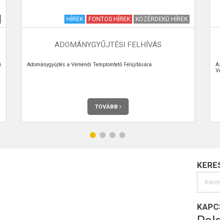
HÍREK
FONTOS HÍREK
KÖZÉRDEKŰ HÍREK
ADOMÁNYGYŰJTÉSI FELHÍVÁS
i
Adománygyűjtés a Véméndi Templomtető Felújítására
A
V
TOVÁBB
KERE
KAPC