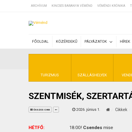
ARCHÍVUM
KINCSES BARANYA VÉMÉND
VÉMÉNDI KRÓNIKA
T
SZÁLLÁSOK
FŐOLDAL
KÖZÉRDEKŰ
PÁLYÁZATOK
HÍREK
BEJEGYZÉSEK
ÁLTALÁNOS SZ
TURIZMUS
SZÁLLÁSHELYEK
VEND
SZENTMISÉK, SZERTART
KINCSES BARA
2026. június 1.
Cikkek
ÖSSZES CIKK
HÉTFŐ:
18:00!
Csendes
mise