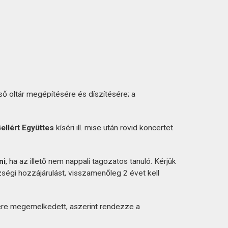
ső oltár megépítésére és díszítésére; a
ellért Együttes
kíséri ill. mise után rövid koncertet
ni
, ha az illető nem nappali tagozatos tanuló. Kérjük
zségi hozzájárulást, visszamenőleg 2 évet kell
ére megemelkedett, aszerint rendezze a