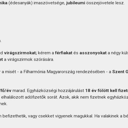
nika
(édesanyák) imaszövetsége,
jubileumi
összejövetele lesz.
.
jd
virágszirmokat;
kérem a
férfiakat
és
asszonyokat
a négy kül
et
a virágszirmok szórására.
r
a misét - a Filharmónia Magyarország rendezésében - a
Szent G
/fő/év
marad. Egyházközségi hozzájárulást
18 év fölött kell fizet
z elhalálozott adófizetők sorát. Azok, akik nem fizetnek egyházkö
nek.
befizethetik, vagy csekket vigyenek magukkal. Ha valakinek a b