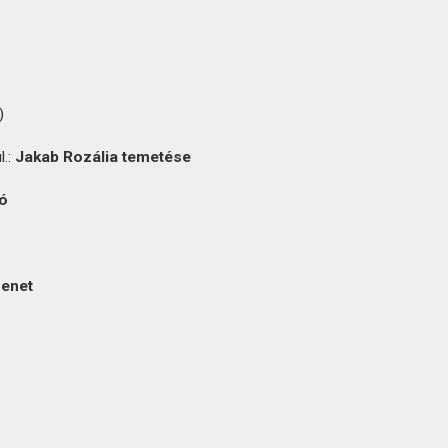
)
l.:
Jakab Rozália temetése
ó
menet