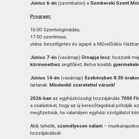
Június 6-án
(szombaton) a
Sombereki Szent Mó
Program:
16:00 Szentségimádás;
17:00 szentmise;
utána: beszélgetés és agapé a Művelődési Házban
Június 7-én
(vasárnap)
Úrnapja lesz:
hozzunk ma
körmenethez
segítőket; illetve kisebb
gyermekek
Június 14-én
(vasárnap)
Szebényben 8:30 órako
tartanak.
Mindenkit szeretettel várunk!
2026-ban
az egyházközségi hozzájárulás
7000 Ft
a családokat, hogy az új keresőtagokkal pótolják a
megfizetniük, ha valamilyen egyházi szolgálatot kér
Akik tehetik,
személyesen nálam
– munkanapokon 
hozzájárulását