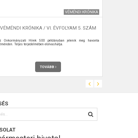
VÉMÉNDI KRÓNIKA
HÍ
VÉMÉNDI KRÓNIKA / VI. ÉVFOLYAM 5. SZÁM
MAN
z Önkormányzati Hírek 500 példányban jelenik meg havonta
Véménd Község
éménden. Teljes terjedelmében elolvashatja.
által megszer
TOVÁBB
SÉS
SOLAT