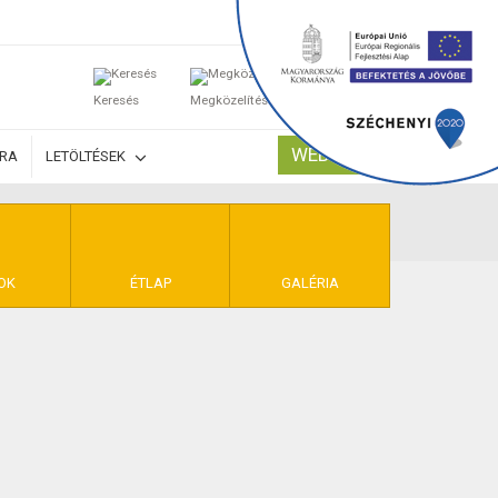
0
Keresés
Megközelítés
Kosaram
WEBSHOP
ÚRA
LETÖLTÉSEK
TELEK
OK
ÉTLAP
GALÉRIA