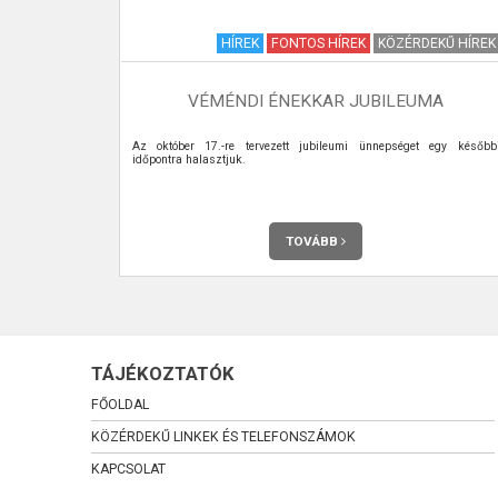
RENDELETEK
HÍREK
FONTOS HÍREK
KÖZÉRDEKŰ HÍREK
ÉND
VÉMÉNDI ÉNEKKAR JUBILEUMA
 a képviselők
Az október 17.-re tervezett jubileumi ünnepséget egy később
időpontra halasztjuk.
TOVÁBB
TÁJÉKOZTATÓK
FŐOLDAL
KÖZÉRDEKŰ LINKEK ÉS TELEFONSZÁMOK
KAPCSOLAT