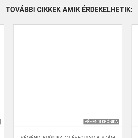
TOVÁBBI CIKKEK AMIK ÉRDEKELHETIK:
VÉMÉNDI KRÓNIKA
VÉMÉNDI KRÓNIKA / V. ÉVFOLYAM 8. SZÁM