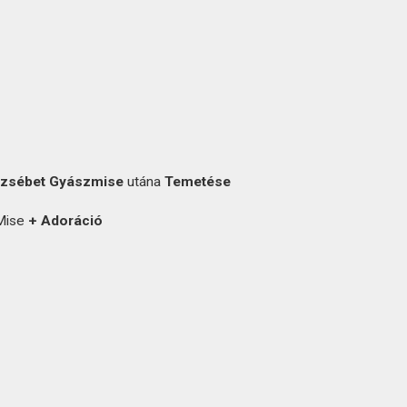
rzsébet Gyászmise
utána
Temetése
ise
+ Adoráció
-