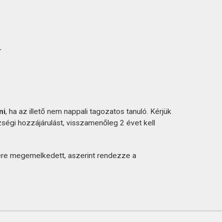
.
ni
, ha az illető nem nappali tagozatos tanuló. Kérjük
zségi hozzájárulást, visszamenőleg 2 évet kell
ére megemelkedett, aszerint rendezze a