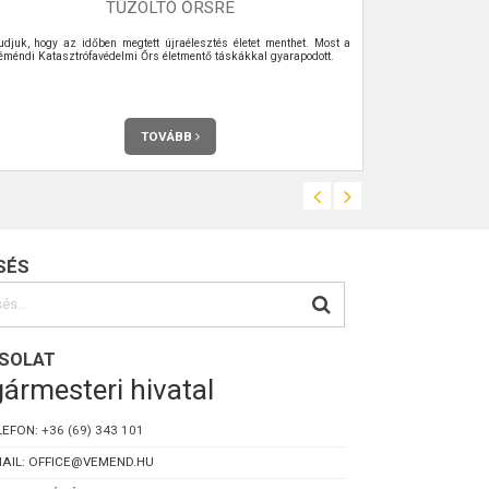
TŰZOLTÓ ŐRSRE
udjuk, hogy az időben megtett újraélesztés életet menthet. Most a
Az Önkormány
éméndi Katasztrófavédelmi Őrs életmentő táskákkal gyarapodott.
Véménden. Telje
TOVÁBB
SÉS
SOLAT
ármesteri hivatal
LEFON:
+36 (69) 343 101
AIL: OFFICE@VEMEND.HU