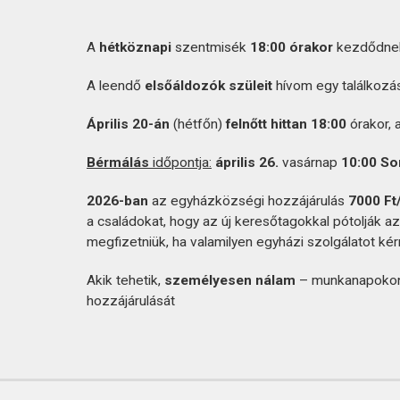
A
hétköznapi
szentmisék
18:00 órakor
kezdődne
A leendő
elsőáldozók szüleit
hívom egy találkozás
Április 20-án
(hétfőn)
felnőtt hittan 18:00
órakor, 
Bérmálás
időpontja:
április 26.
vasárnap
10:00 So
2026-ban
az egyházközségi hozzájárulás
7000 Ft
a családokat, hogy az új keresőtagokkal pótolják a
megfizetniük, ha valamilyen egyházi szolgálatot kér
Akik tehetik,
személyesen nálam
– munkanapokon 
hozzájárulását