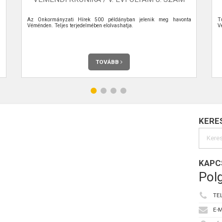
Az Önkormányzati Hírek 500 példányban jelenik meg havonta
T
Véménden. Teljes terjedelmében elolvashatja.
V
TOVÁBB
KERE
KAPC
Polg
TE
E-M