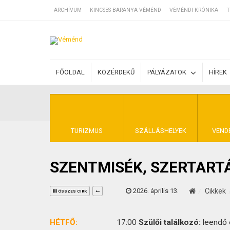
ARCHÍVUM
KINCSES BARANYA VÉMÉND
VÉMÉNDI KRÓNIKA
T
SZÁLLÁSOK
FŐOLDAL
KÖZÉRDEKŰ
PÁLYÁZATOK
HÍREK
BEJEGYZÉSEK
ÁLTALÁNOS SZ
TURIZMUS
SZÁLLÁSHELYEK
VEND
SZENTMISÉK, SZERTART
KINCSES BARA
2026. április 13.
Cikkek
ÖSSZES CIKK
HÉTFŐ:
17:00
Szülői találkozó:
leendő 