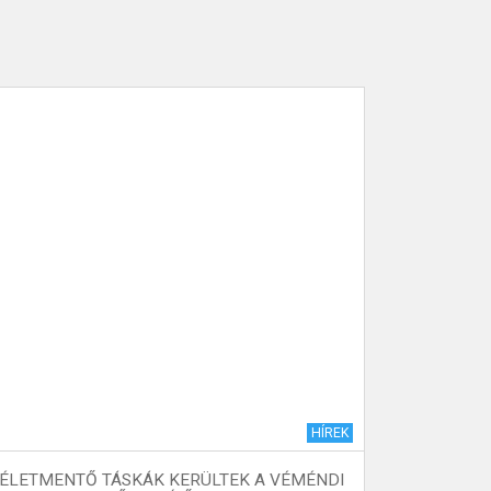
HÍREK
ÉLETMENTŐ TÁSKÁK KERÜLTEK A VÉMÉNDI
VÉMÉNDI