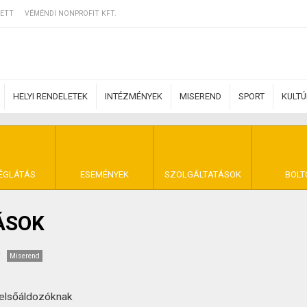
ETT
VÉMÉNDI NONPROFIT KFT.
HELYI RENDELETEK
INTÉZMÉNYEK
MISEREND
SPORT
KULT
ERZŐDÉSI FELTÉ
ÉGLÁTÁS
ESEMÉNYEK
SZOLGÁLTATÁSOK
BOLT
ÁSOK
NYA VÉMÉND
Miserend
elsőáldozóknak