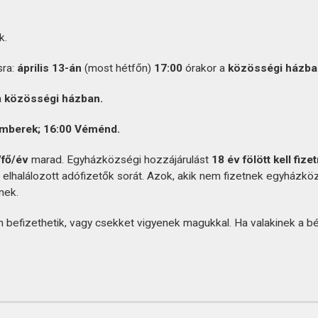
k.
ra:
április 13-án
(most hétfőn)
17:00
órakor a
közösségi házba
a
közösségi házban.
mberek; 16:00 Véménd.
/fő/év
marad. Egyházközségi hozzájárulást
18 év fölött kell fizet
z elhalálozott adófizetők sorát. Azok, akik nem fizetnek egyházkö
nek.
befizethetik, vagy csekket vigyenek magukkal. Ha valakinek a b