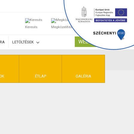
0
Keresés
Megközelítés
Kosaram
WEBSHOP
ÚRA
LETÖLTÉSEK
TELEK
OK
ÉTLAP
GALÉRIA