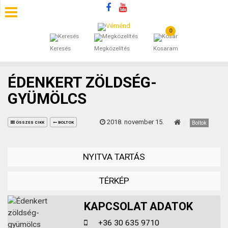
0
SZÁLLÁSOK
Keresés
Megközelítés
Kosaram
BEJEGYZÉSEK
ÉDENKERT ZÖLDSÉG-
ÁLTALÁNOS SZERZŐDÉSI FELTÉTELEK
GYÜMÖLCS
KINCSES BARANYA VÉMÉND
2018. november 15.
Boltok
ÖSSZES CIKK
BOLTOK
KAPCSOLAT
NYITVA TARTÁS
TÉRKÉP
KAPCSOLAT ADATOK
+36 30 635 9710