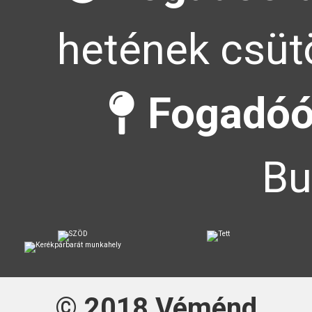
hetének csütö
Fogadóó
Bu
© 2018
Véménd