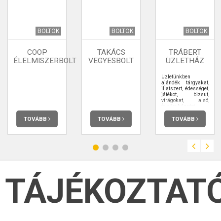
BOLTOK
BOLTOK
BOLTOK
COOP
TAKÁCS
TRÁBERT
ÉLELMISZERBOLT
VEGYESBOLT
ÜZLETHÁZ
Üzletünkben
ajándék tárgyakat,
illatszert, édességet,
játékot, bizsut,
virágokat, alsó,
felsőruházatot,
egyéb háztartási
termékeket
TOVÁBB
TOVÁBB
TOVÁBB
forgalmazunk,
valamint
szőnyegtisztító gép
kölcsönzés, óraelem
csere, mobil
egyenleg feltöltés, és
autópálya matrica
vásárlás
szolgáltatásokkal
TÁJÉKOZTAT
várjuk kedves
vevőinket.