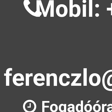
Mobil: 
ferenczlo
Fogadóóra