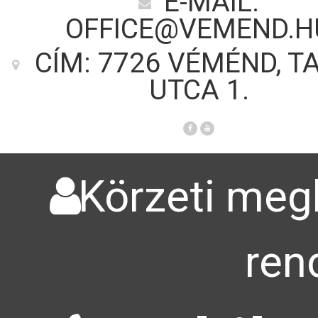
E-MAIL:
OFFICE@VEMEND.H
CÍM: 7726 VÉMÉND, T
UTCA 1.
Körzeti megb
ren