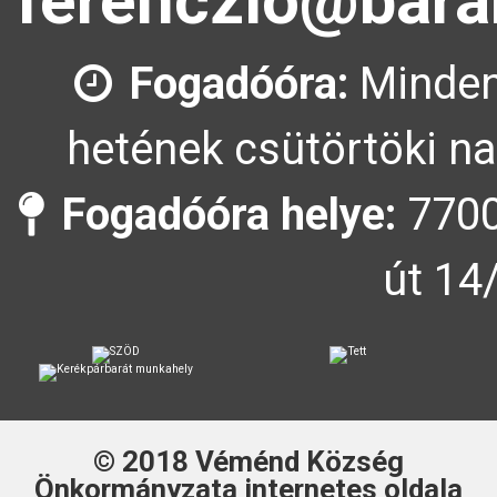
ferenczlo@bara
Fogadóóra:
Minden
hetének csütörtöki na
Fogadóóra helye:
7700
út 14
© 2018
Véménd Község
Önkormányzata
internetes oldala