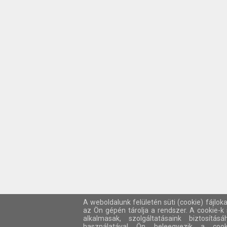
A weboldalunk felületén süti (cookie) fájlok
az Ön gépén tárolja a rendszer. A cookie-
alkalmasak, szolgáltatásaink biztosítá
használatával Ön beleegyezik a cook