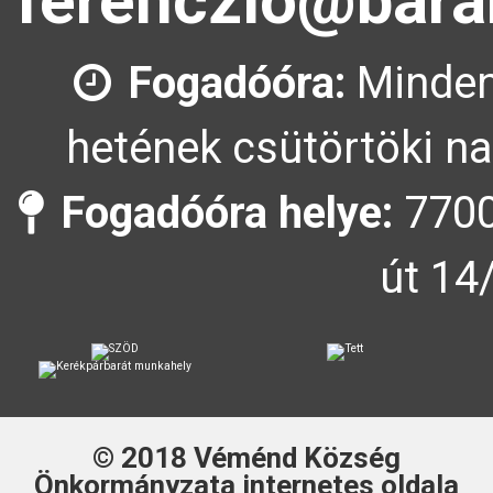
ferenczlo@bara
Fogadóóra:
Minden
hetének csütörtöki na
Fogadóóra helye:
7700
út 14
© 2018
Véménd Község
Önkormányzata
internetes oldala