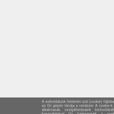
A weboldalunk felületén süti (cookie) fájlok
az Ön gépén tárolja a rendszer. A cookie-
alkalmasak, szolgáltatásaink biztosítá
használatával Ön beleegyezik a cook