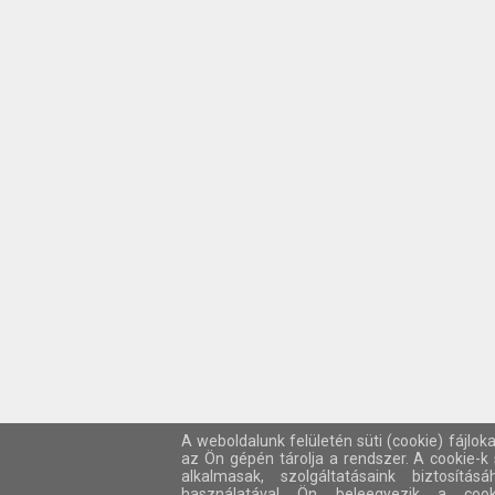
A weboldalunk felületén süti (cookie) fájlok
az Ön gépén tárolja a rendszer. A cookie-
alkalmasak, szolgáltatásaink biztosítá
használatával Ön beleegyezik a cook