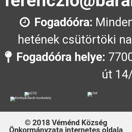
ferenczlo@bara
Fogadóóra:
Minden
hetének csütörtöki na
Fogadóóra helye:
7700
út 14
© 2018
Véménd Község
Önkormányzata
internetes oldala